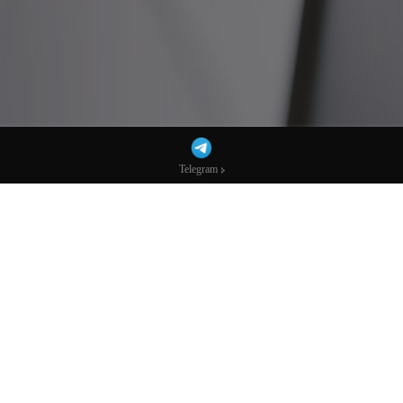
Telegram
Telegram
从入门到精通，掌握MT5主标搭建技巧，
成为金融交易中的专家
标题：从入门到精通——掌握MT5主标搭建技巧，成为金融交易中
的专家
导语：
随着金融交易行业的不断发展，掌握有效的交易平台和工具已经成
为成功交易者的必备条件。其中，MT5主标搭建技巧是提升交易效