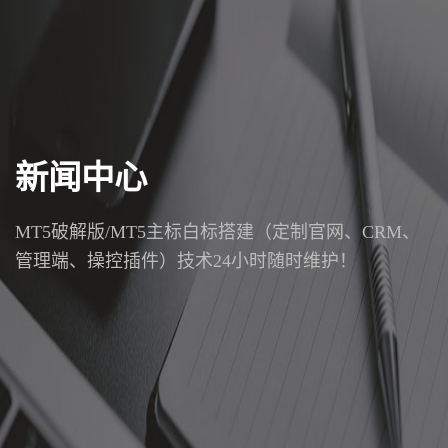
新闻中心
MT5破解版/MT5主标白标搭建（定制官网、CRM、
管理端、操控插件）技术24小时随时维护！