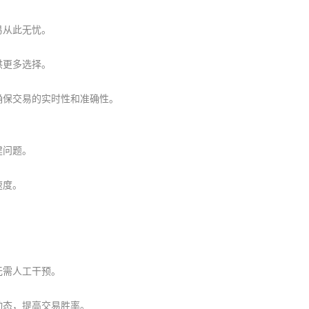
易从此无忧。
供更多选择。
确保交易的实时性和准确性。
建问题。
速度。
。
无需人工干预。
动态，提高交易胜率。