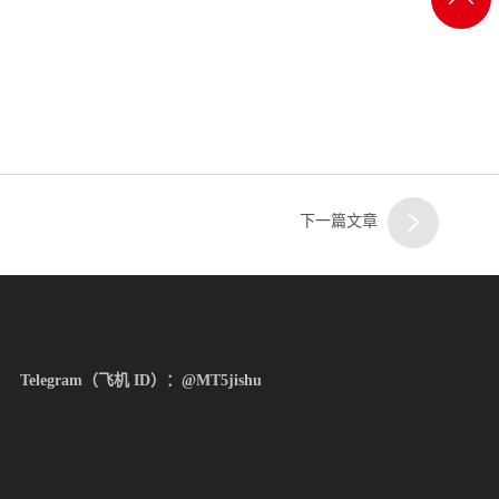
一
顶部
客服
二
下一篇文章
客服
Telegram（飞机 ID）：@MT5jishu
三