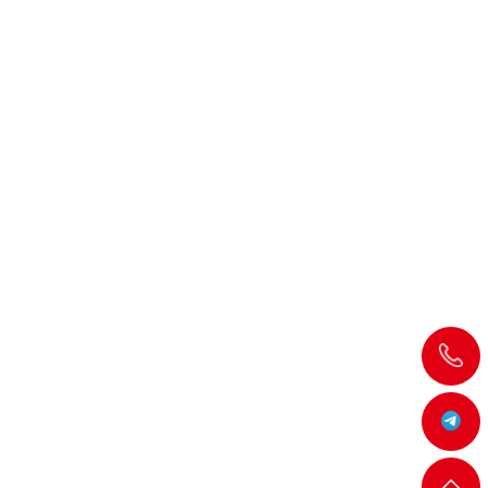
飞
机:@MT5j
客服
返回