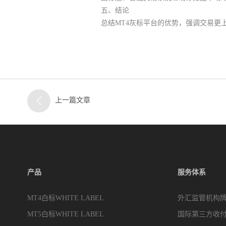
五、结论
总结MT4灰标平台的优势，强调交易更
上一篇文章
产品
服务体系
MT4白标WHITE LABEL
外汇监管机构
MT5白标WHITE LABEL
国际第三方收