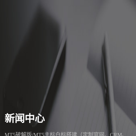
新闻中心
MT5破解版/MT5主标白标搭建（定制官网、CRM、