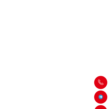
飞
机:@MT5j