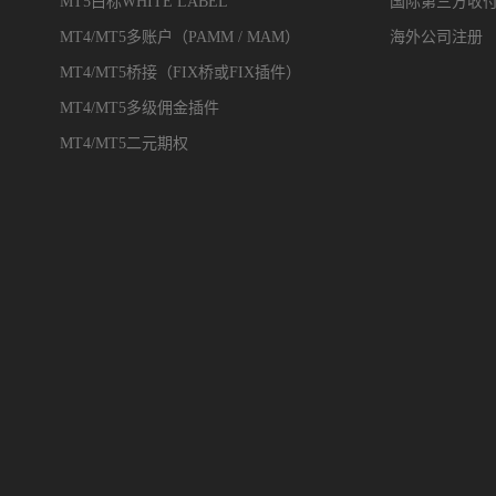
MT5白标WHITE LABEL
国际第三方收
MT4/MT5多账户（PAMM / MAM）
海外公司注册
MT4/MT5桥接（FIX桥或FIX插件）
MT4/MT5多级佣金插件
MT4/MT5二元期权