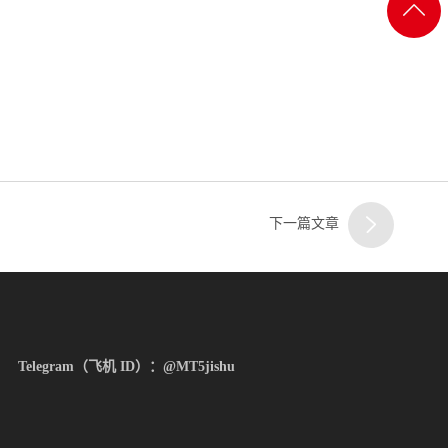
客服
返回
一
顶部
客服
二
下一篇文章
客服
三
Telegram（飞机 ID）：@MT5jishu