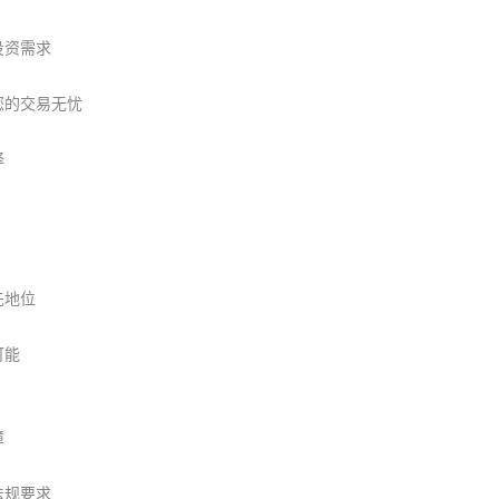
投资需求
您的交易无忧
择
先地位
可能
障
法规要求