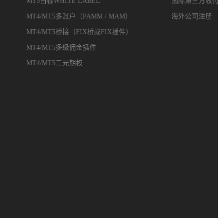
MT5白标WHITE LABEL
国际第三方收
MT4/MT5多账户（PAMM / MAM）
海外公司注册
MT4/MT5桥接（FIX桥或FIX插件）
MT4/MT5多级佣金插件
MT4/MT5二元期权