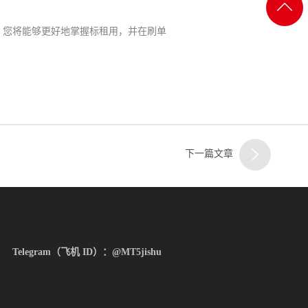
客服
返回
，您将能够更好地掌握标租用，并在刷单
一
顶部
客服
二
下一篇文章
客服
三
Telegram（飞机 ID）：@MT5jishu