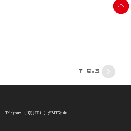
客服
返回
一
顶部
客服
二
下一篇文章
客服
三
Telegram（飞机 ID）：@MT5jishu