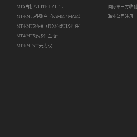
MT5白标WHITE LABEL
国际第三方收
MT4/MT5多账户（PAMM / MAM）
海外公司注册
MT4/MT5桥接（FIX桥或FIX插件）
MT4/MT5多级佣金插件
MT4/MT5二元期权