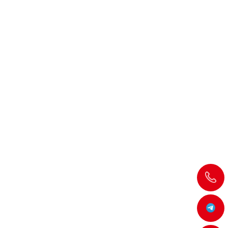
飞
机:@MT5j