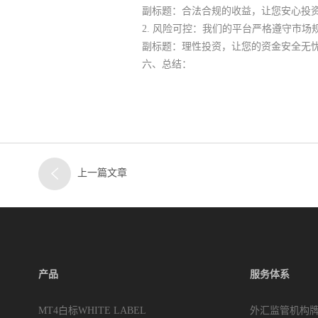
副标题：合法合规的收益，让您安心投
2. 风险可控：我们的平台严格遵守市场
副标题：理性投资，让您的资金安全无
六、总结：
上一篇文章
产品
服务体系
MT4白标WHITE LABEL
外汇监管机构