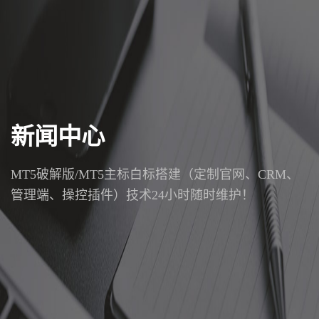
新闻中心
MT5破解版/MT5主标白标搭建（定制官网、CRM、
管理端、操控插件）技术24小时随时维护！