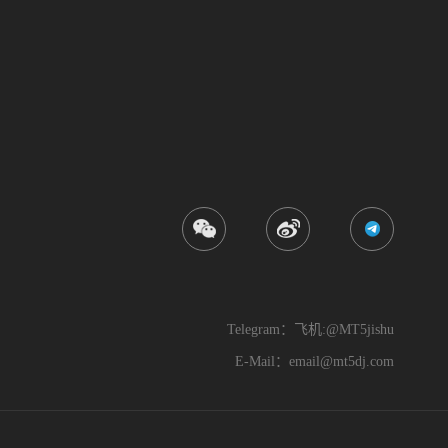
Telegram：飞机:@MT5jishu
E-Mail：
email@mt5dj.com