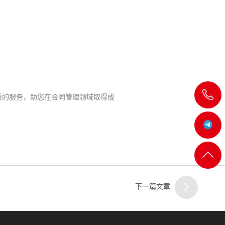
飞
质的服务，助您在合同管理领域取得成
机:@MT5j
客服
返回
一
顶部
下一篇文章