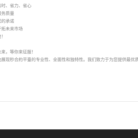
省时、省力、省心
服务质量
您的承诺
开拓未来市场
煌！
未来，等你来征服！
地展现秒合約平臺的专业性、全面性和独特性。我们致力于为您提供最优