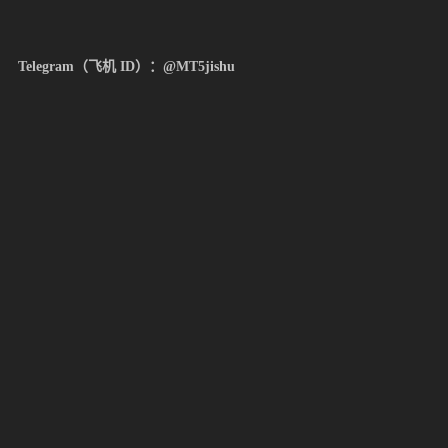
客服
二
Telegram（飞机 ID）：@MT5jishu
客服
三