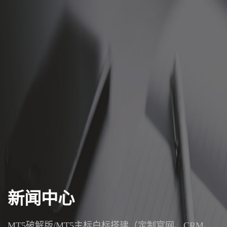
新闻中心
MT5破解版/MT5主标白标搭建（定制官网、CRM、