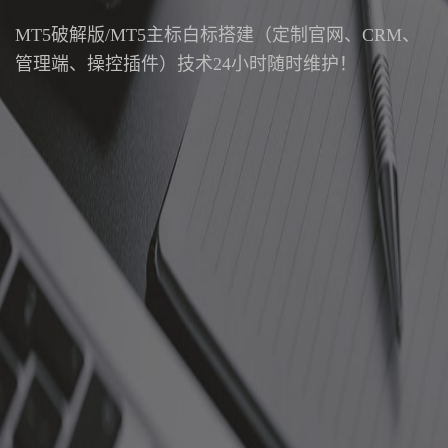
MT5破解版/MT5主标白标搭建（定制官网、CRM、
管理端、操控插件）技术24小时随时维护！