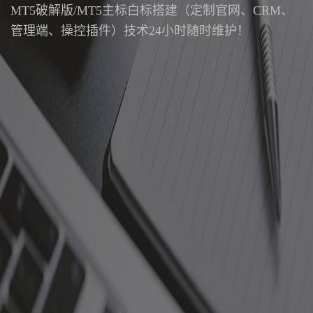
MT5破解版/MT5主标白标搭建（定制官网、CRM、
管理端、操控插件）技术24小时随时维护！