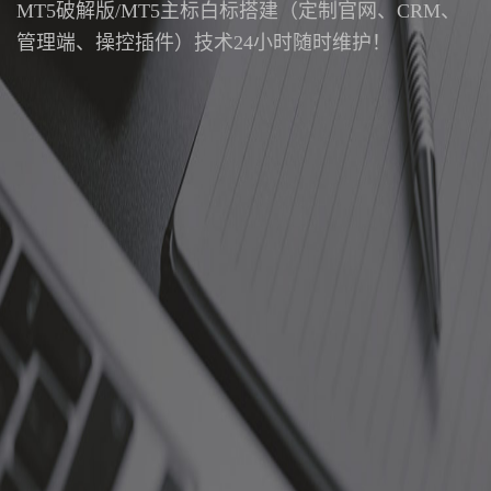
MT5破解版/MT5主标白标搭建（定制官网、CRM、
管理端、操控插件）技术24小时随时维护！