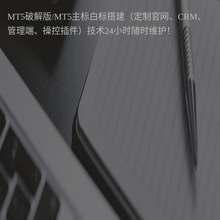
MT5破解版/MT5主标白标搭建（定制官网、CRM、
管理端、操控插件）技术24小时随时维护！