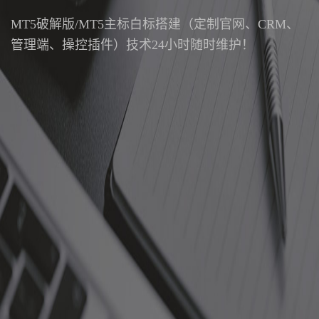
MT5破解版/MT5主标白标搭建（定制官网、CRM、
管理端、操控插件）技术24小时随时维护！