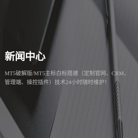
新闻中心
MT5破解版/MT5主标白标搭建（定制官网、CRM、
管理端、操控插件）技术24小时随时维护！