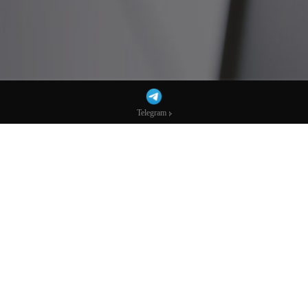
Telegram
Telegram
美联储决议全文：降息25个基点，点阵图显
示今年还将降息2次-市场参考-宏达科技数
据
9月18日周四，美联储宣布降息25个基点，联邦基金利率目标区间降
低至4%-4.25%，重启自去年12月以来暂停的降息步伐。新加入的美
联储理事米兰投下反对票，他支持降息50个基点。
点阵图显示，19位官员中有9位预计2025年还会降息两次，两位预计
降息一次，六位预计不再进一步降息。另外有一名官员预计今年完