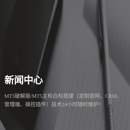
新闻中心
MT5破解版/MT5主标白标搭建（定制官网、CRM、
管理端、操控插件）技术24小时随时维护！