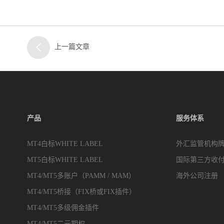
上一篇文章
产品
服务体系
MT4白标WHITE LABEL
外汇监管机构
MT5白标WHITE LABEL
国际第三方收
MT4/MT5多账户（PAMM / MAM）
海外公司注册
MT4/MT5桥接（FIX桥或FIX插件）
MT4/MT5多级佣金插件
MT4/MT5二元期权