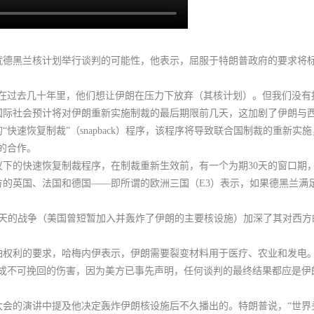
德黑兰核计划举行谈判的可能性，他表示，屈服于特朗普政府的要求将标志
在过去几十年里，他们想让伊朗在压力下放弃（其核计划）。但我们没有
国际社会预计将对伊朗重新实施制裁的最后期限前几天，这加剧了伊朗与
快速恢复制裁”（snapback）程序，该程序将导致联合国制裁的重新
的合作。
协议下的快速恢复制裁程序，
在制裁重新生效前，有一个为期30天的窗口期
署方的英国、法国和德国——即所谓的欧洲三国（E3）表示，如果德黑兰
2天的战争（美国曾短暂加入并轰炸了伊朗的主要核设施）加深了其对西
铀权利的要求，哈梅内伊表示，伊朗需要裂变材料用于医疗、农业和发电
成不可挽回的伤害，因为美方已事先声明，任何谈判的最终结果都应是伊
大会的演讲中提及他决定轰炸伊朗核设施后不久播出的。特朗普说，“世界