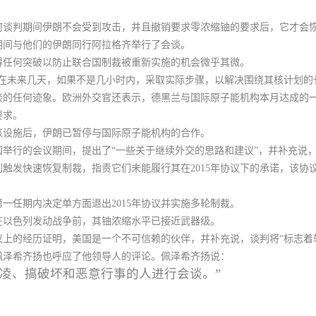
何谈判期间伊朗不会受到攻击，并且撤销要求零浓缩铀的要求后，它才会
期间与他们的伊朗同行阿拉格齐举行了会谈。
得任何突破以防止联合国制裁被重新实施的机会微乎其微。
在未来几天，如果不是几小时内，采取实际步骤，以解决围绕其核计划的
谈的任何迹象
。欧洲外交官还表示，德黑兰与国际原子能机构本月达成的
要求。
核设施后，伊朗已暂停与国际原子能机构的合作。
举行的会议期间，提出了“一些关于继续外交的思路和建议”，并补充说，
触发快速恢复制裁，指责它们未能履行其在2015年协议下的承诺，该协
一任期内决定单方面退出2015年协议并实施多轮制裁。
在以色列发动战争前，其铀浓缩水平已接近武器级。
协议上的经历证明，美国是一个不可信赖的伙伴，
并补充说，谈判将“标志着
佩泽希齐扬也呼应了他领导人的评论。佩泽希齐扬说：
凌、搞破坏和恶意行事的人进行会谈。”