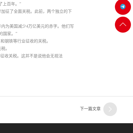
了上百年。”
机:@MT5j
伴加征了全面关税。此前，两个独立的下
客服
返回
内为美国减少4万亿美元的赤字
。他们写
的国家
。”
一
顶部
车和钢铁等行业征收的关税。
关税
。
会坚持征收关税。这并不是说他会无视法
客服
二
下一篇文章
客服
三