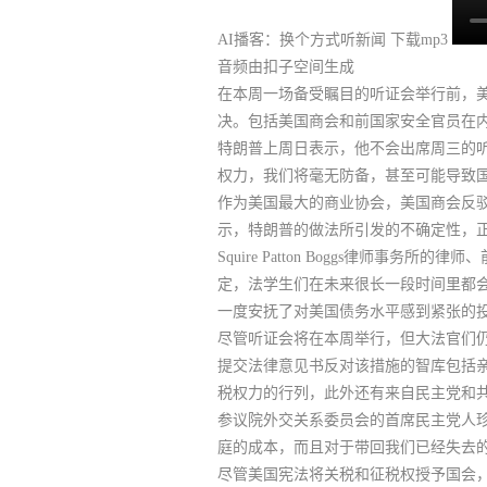
AI播客：换个方式听新闻
下载mp3
音频由扣子空间生成
在本周一场备受瞩目的听证会举行前，
决
。包括美国商会和前国家安全官员在内
特朗普上周日表示，他不会出席周三的听
权力，我们将毫无防备，甚至可能导致国
作为美国最大的商业协会，美国商会反驳
示，特朗普的做法所引发的不确定性，
Squire Patton Boggs律师事务所的律师、
定，法学生们在未来很长一段时间里都会
一度安抚了对美国债务水平感到紧张的
尽管听证会将在本周举行，但大法官们
提交法律意见书反对该措施的智库包括亲市
税权力的行列，此外还有来自民主党和
参议院外交关系委员会的首席民主党人珍妮·沙
庭的成本，而且对于带回我们已经失去
尽管美国宪法将关税和征税权授予国会