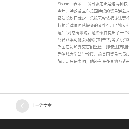
Eissenstat表示：“贸易协定正是
今年，特朗普宣布美国持续的贸易逆差
级法院均已裁定，总统无权依据该法案
特朗普律师团队提交的文件引用了独立
道：“对总统来说，这些案件提出了一个
尽管此案可能会动摇特朗普“对等关税”
外国官员和外交官们坚信，
即使法院限
乔治城大学法学教授、前美国贸易官员Kat
院……只是表明，他还有许多其他方式来
上一篇文章