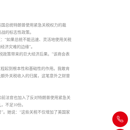
美国总统特朗普使用紧急关税权力的裁
易战的标志性政策。
：“如果总统不能迅速、灵活地使用关税
经济灾难的边缘”。
税政策带来的巨大经济后果。”该商会表
议程起到根本性和基础性的作用
。我敢肯
美元额外关税收入的归属，这笔意外之财曾
教授和前法官也加入了反对特朗普使用紧急关
，不足10份
。
号”。她说：“
这些关税不仅增加了美国家
飞