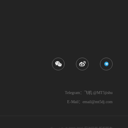
Telegram：飞机:@MT5jishu
E-Mail：
email@mt5dj.com