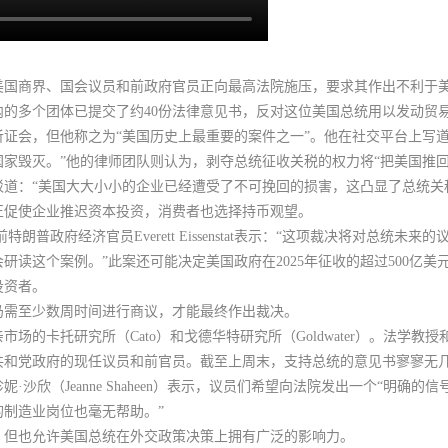
美国商界、国会议员和前政府官员正向最高法院施压，要求其作出不利于
的多个团体已提交了约40份法律意见书，反对这位美国总统用以发动贸
证会，但他称之为“美国历史上最重要的案件之一”。他在社交平台上写道
家毁灭。”他的律师团队则认为，剥夺总统征收关税的权力将“把美国推回
道：“
美国大大小小的企业已经遭受了不可挽回的损害
，这凸显了总统关
正促使企业推迟资本投资，消费者也选择持币观望。
前特朗普政府经济官员Everett Eissenstat表示：“
这项裁决将对总统未来的
研读这个案例。”
此案还可能决定美国政府在2025年征收的超过500亿
投资者。
仍需至少数周时间进行商议，才能最终作出裁决。
场的卡托研究所（Cato）和戈德华特研究所（Goldwater）。法学
共和党政府的现任议员和前官员。截至上周末，
支持总统的意见书寥寥无几
欣（Jeanne Shaheen）表示，议员们希望向法院发出一个“明确的信
的制造业岗位也毫无帮助。
”
，但也允许美国总统在外交政策决策上拥有广泛的影响力。