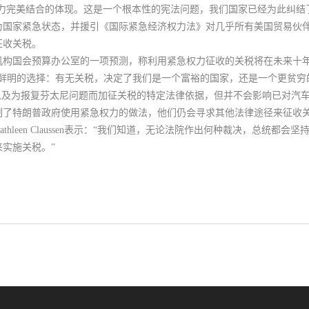
这两种权力完美结合的体现。这是一个根本性的宪法问题，我们国家已经为此纠结
为国家紧急状态，并援引《国际紧急经济权力法》对几乎所有美国贸易伙
征收关税。
机构国会预算办公室的一项预测，
称利用紧急权力征收的关税将在未来十年
鲜明的选择：
有无关税，决定了我们是一个富裕的国家，还是一个更贫穷
以及为报复芬太尼问题而加征关税的特定法律依据，但并不会影响已对汽
制了特朗普政府使用紧急权力的做法，他们仍会寻求其他法律途径来征收
hleen Claussen表示：“我们知道，无论法院作出何种裁决，总统都
实施关税。”