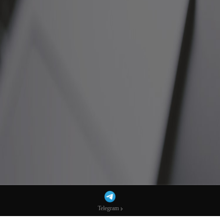
Telegram
Telegram
物价高烧不退？白宫暗示：将对食品关税