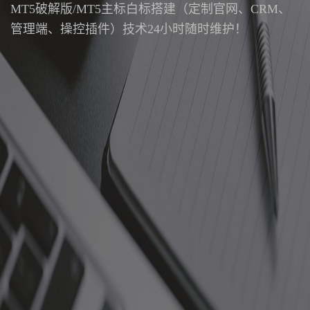
MT5破解版/MT5主标白标搭建（定制官网、CRM、
管理端、操控插件）技术24小时随时维护！