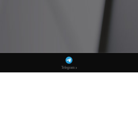
Telegram
Telegram
又一个特朗普2.0时代的惨案！近40年最大
日元多头头寸瓦解-市场参考-宏达科技数据
AI播客：换个方式听新闻
下载mp3