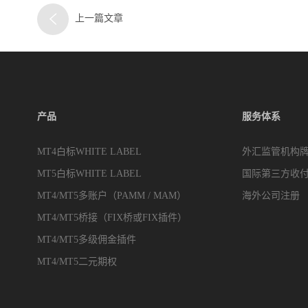
上一篇文章
产品
服务体系
MT4白标WHITE LABEL
外汇监管机构
MT5白标WHITE LABEL
国际第三方收
MT4/MT5多账户（PAMM / MAM）
海外公司注册
MT4/MT5桥接（FIX桥或FIX插件）
MT4/MT5多级佣金插件
MT4/MT5二元期权