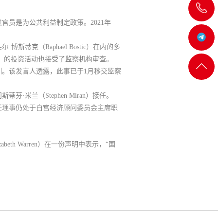
飞
员是为公共利益制定政策。2021年
机:@MT5j
（Raphael Bostic）在内的多
ll）的投资活动也接受了监察机构审查。
客服
返回
。该发言人透露，此事已于1月移交监察
一
顶部
兰（Stephen Miran）接任。
任理事仍处于白宫经济顾问委员会主席职
客服
h Warren）在一份声明中表示，“国
二
客服