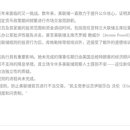
年来面临的又一挑战。数年来，美联储一直致力于提升公众信心，证明其官
制定货币政策期间频繁进行市场交易而辞职。
其家属的投资范围和资金调动时间。包括现任亚特兰大联储主席拉斐尔·博斯蒂克
公室批评性报告点名，甚至美联储主席杰罗姆·鲍威尔（Jerome Powe
美联储规则的投资行为后，库格勒除常规培训外，还接受了额外的道德培训
行具有重要影响。她未完成的理事任期已由美国总统特朗普的经济顾问斯蒂芬·米
们不支持的降息举措，其立场令许多美联储观察人士感到不安——这位新
政治独立性的质疑。
规则的进程尚未完成。
，防止美联储官员进行不当交易，”民主党参议员伊丽莎白·沃伦（Elizabet
度和问责制。”