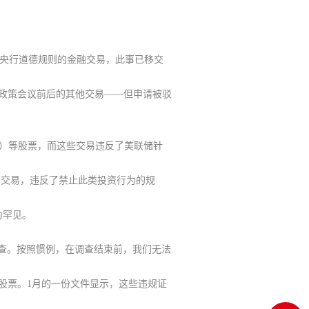
起违反央行道德规则的金融交易，此事已移交
政策会议前后的其他交易
——但申请被驳
V）等股票，而这些交易违反了美联储针
的交易，违反了禁止此类投资行为的规
为罕见。
查。按照惯例，在调查结束前，我们无法
）的股票。1月的一份文件显示，这些违规证