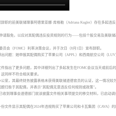
辞职的前美联储理事阿德里亚娜·库格勒（Adriana Kugler）存在多
曾申请豁免，以应对其配偶违反投资规则的行为——
包括个股交易及美联储
场委员会（FOMC）利率决策会议，并于次日（8月1日）宣布辞职。
次曝出问题：她申报其配偶购买了苹果公司（APPL）和西南航空公司（LU
件指出了更多问题，其中详细列出了多起发生在FOMC会议当天或前后
，这同样不符合相关要求。
办公室，其最终财务披露表格未获得美联储道德官员的认证，这一情况较
题归咎于其配偶，并表示“其配偶无意违反任何规则或政策”。
们已收到理事会道德部门就该披露文件相关事项提交的移交材料，已启动调
，一份文件显示其配偶在2024年违规购买了苹果公司和卡瓦集团（CAVA