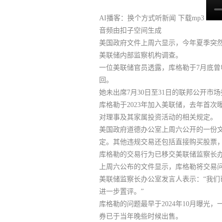
AI播客：换个方式听新闻
下载mp3
音频由扣子空间生成
美国政府文件上周六显示，
今年夏季突然
美联储内部监察机构调查
。
一位美联储官员透露，库格勒于7月底
回。
她未出席7月30日至31日的联邦公开市
库格勒于2023年加入美联储，去年首
对理事及其家属投资活动的相关规定。
美国政府道德办公室上周六公开的一份文
定。其他违规交易还包括直接购买股票
库格勒的交易行为已移交美联储监察长
上周六公布的文件显示，库格勒将交易问
美联储监察长办公室发言人表示：“我
进一步置评。”
库格勒的问题最早于2024年10月曝光
券已于当年晚些时候出售。