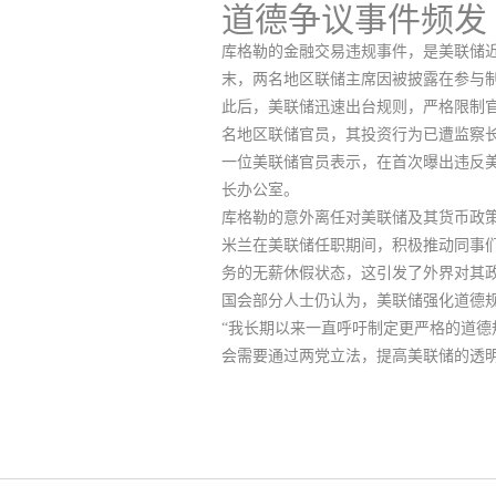
道德争议事件频发
库格勒的金融交易违规事件，是美联储近
末，两名地区联储主席因被披露在参与
此后，美联储迅速出台规则，严格限制官员及
名地区联储官员，其投资行为已遭监察长办
一位美联储官员表示，在首次曝出违反
长办公室。
库格勒的意外离任对美联储及其货币政策执
米兰在美联储任职期间，积极推动同事
务的无薪休假状态，这引发了外界对其
国会部分人士仍认为，美联储强化道德
“我长期以来一直呼吁制定更严格的道德规则
会需要通过两党立法，提高美联储的透明