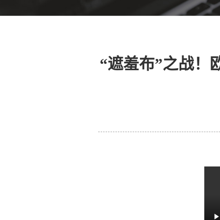
“遮羞布”之战！