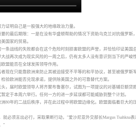
努力证明自己是一股强大的地缘政治力量。
重要的最后期限：一是在没有华盛顿帮助的情况下资助乌克兰对抗俄罗斯
南美国家的贸易。
何一条战线的失败都会在这个危险时刻损害欧盟的声誉，并恰恰印证美国总
界大战再次成为现实风险的一周之后，仍有太多人没有意识到当下的严峻
到欧盟能否在全球发挥领导作用。
后者现在只能靠欧洲来防止其被迫接受不平等的和平协议，甚至被俄罗斯
，检验欧洲能否兑现承诺，提供除美国之外的可靠替代方案。
关头
，届时欧盟领导人将齐聚布鲁塞尔，试图为一项提议的对基辅巨额贷
式暂定于本周六举行。任何一方的进一步延误都可能威胁到整个计划。
洲80年的二战后秩序，并在此过程中将欧盟边缘化。
欧盟面临着巨大的
必须言出必行，采取果断行动，”爱沙尼亚外交部长Margus Tsahkn
。”