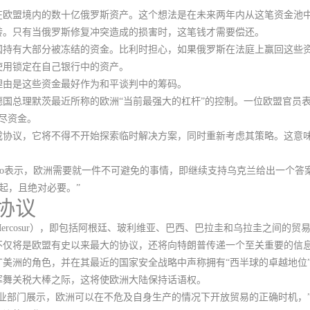
在欧盟境内的数十亿俄罗斯资产
。这个想法是在未来两年内从这笔资金池中向
转。只有当俄罗斯修复冲突造成的损害时，这笔钱才需要偿还。
国持有大部分被冻结的资金。比利时担心，如果俄罗斯在法庭上赢回这些
使用锁定在自己银行中的资产
。
理由是这些资金最好作为和平谈判中的筹码。
国总理默茨最近所称的欧洲“当前最强大的杠杆”的控制。一位欧盟官员
尽资金。
成协议，它将不得不开始探索临时解决方案，同时重新考虑其策略。这意
a Sarmento表示，欧洲需要就一件不可避免的事情，即继续支持乌克兰给出一
得起，且绝对必要。”
协议
ercosur），即包括阿根廷、玻利维亚、巴西、巴拉圭和乌拉圭之间的贸
不仅将是欧盟有史以来最大的协议，还将向特朗普传递一个至关重要的信
美洲的角色，并在其最近的国家安全战略中声称拥有“西半球的卓越地位
挥舞关税大棒之际，这将使欧洲大陆保持话语权。
部门展示，欧洲可以在不危及自身生产的情况下开放贸易的正确时机，”欧洲议会