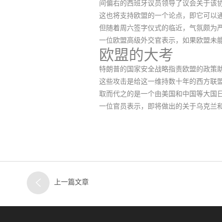
间偏右的西班牙议员领导了议会关于该
这也将支持欧盟的一个论点，即它可以
但随着周六签字仪式的临近，气氛颇为
一位欧盟高级外交官表示，
如果欧盟未
欧盟的大考
特朗普的国家安全战略指责欧盟的政策助
这些攻击是给这一维持数十年的西方联盟
取而代之的是一个由美国和中国等大国
一位官员表示，即将做出的关于乌克兰
上一篇文章