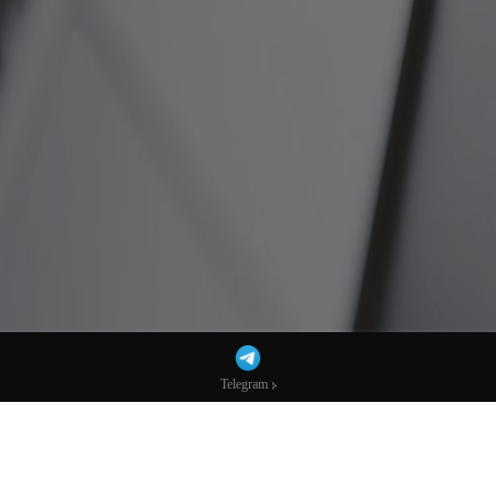
Telegram
Telegram
苹果、英伟达、OpenAI全入局！美政府联
手科技巨头打造“AI国家队”-市场参考-宏达
科技数据