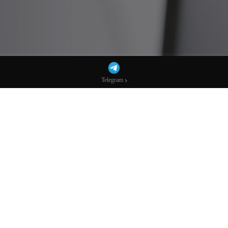
Telegram
Telegram
特朗普第二任期内狂签行政令，超首届任期
总和！-市场参考-宏达科技数据
AI播客：换个方式听新闻
下载mp3