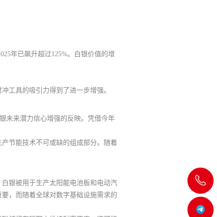
025年已飙升超过125%
。白银价值的增
。
对冲工具的吸引力得到了进一步增强。
银未来潜力信心增强的反映。
凭借今年
生产节能技术不可或缺的组成部分。随着
飞
。白银被用于生产太阳能电池板和电动汽
重要
，而随着全球对数字基础设施需求的
机:@MT5j