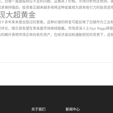
来，白银一直面临供应不足的问题，这推高了价格。市场分析师还预测，
需求保持强劲，投资者正越来越多地将这种金属视为具有吸引力的投资选
现大超黄金
四十多年来未曾出现过的景象，这种价值的转变可能反映了白银作为工业
提并论，暗示其有望在贵金属市场继续跑赢
。
市场资深人士Ajay Bagg
价的飙升表明市场正转向有形资产，在经济波动和通胀担忧的背景下，这
关于我们
新闻中心