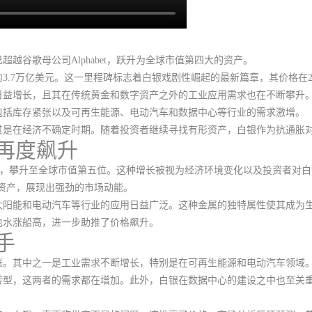
超越谷歌母公司Alphabet，跃升为全球市值第四大的资产
。
约3.7万亿美元。这一里程碑标志着白银戏剧性崛起的最新篇章，
其价格在2
日益增长，且其在传统黄金和数字资产之外的工业应用需求也在不断攀升
包括库存紧张以及可再生能源、电动汽车和数据中心等行业的需求激增。
其是在经济不确定时期。随着投资者继续寻找有形资产，白银作为抗通胀
再度飙升
微软，攀升至全球市值第五位
。这种增长被视为经济环境变化以及投资者对白
要资产，展现出强劲的市场动能。
太阳能和电动汽车等行业的应用日益广泛。这种金属的独特属性使其成为
也水涨船高，进一步助推了价格飙升。
手
涨
。
其中之一是工业需求不断增长
，特别是在可再生能源和电动汽车领域
转型，这两者的需求都在增加。此外，
白银在数据中心的建设之中也至关