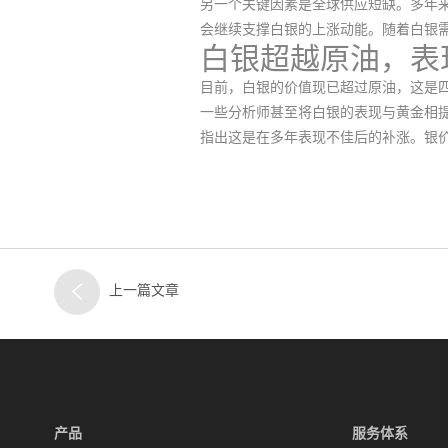
另一个关键因素是
全球供应短缺
。多年
会继续支撑白银的上涨动能
。随着白银
白银超越原油，表
目前，白银的价值现已超过原油，这是
一些分析师甚至将白银的表现与黄金相
指出这是在多年表现不佳后的补涨。
银
上一篇文章
产品
服务体系