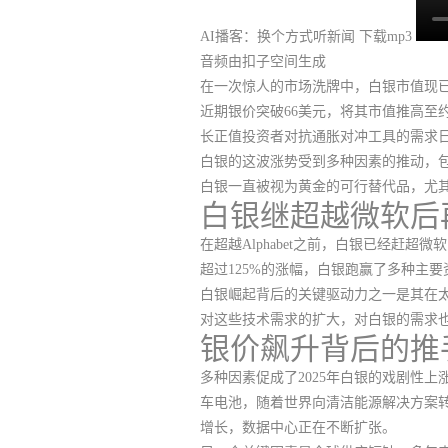
AI播客：换个方式听新闻
下载mp3
音频由扣子空间生成
在一次惊人的市场洗牌中，
白银市值现已
近期银价突破66美元，将其市值推高至
长正值投资者对抗通胀对冲工具的需求
白银的这波涨势受到多种因素的推动，
白银一直被视为黄金的可行替代品，尤
白银继超越微软后
在超越Alphabet之前，白银已经赶超
超过125%的涨幅，白银跑赢了多种主
白银崛起背后的关键驱动力之一是其在
对这些技术需求的扩大，对白银的需求
银价飙升背后的推
多种因素促成了2025年白银的戏剧性上
车电池，随着世界向清洁能源解决方案
增长，数据中心正在不断扩张。