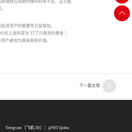
美联储将在短期内维持利率不变，这可能
项。
客服
返回
和投资资产的重要性日益增加。
一
顶部
a将银价的上涨形容为“打了兴奋剂的黄金”，
些资产被视为越来越有价值。
客服
二
下一篇文章
客服
三
Telegram（飞机 ID）：@MT5jishu