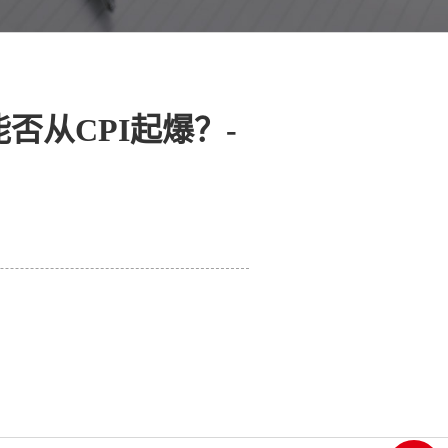
否从CPI起爆？-