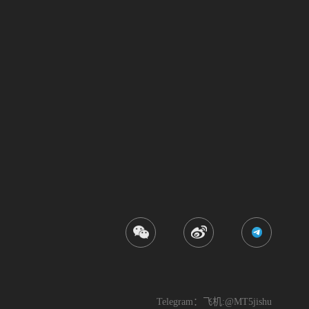
三
Telegram：飞机:@MT5jishu