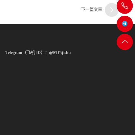
飞
下一篇文章
机:@MT5j
客服
返回
Telegram（飞机 ID）：@MT5jishu
一
顶部
客服
二
客服