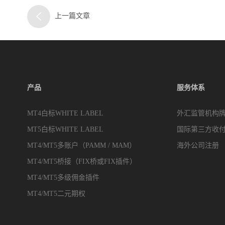
上一篇文章
产品
服务体系
MT4白标WHITE LABEL
外汇监管机构
MT5白标WHITE LABEL
国际第三方收
MT4/MT5多账户（PAMM / MAM）
海外公司注册
MT4/MT5桥接（FIX桥或FIX插件）
MT4/MT5多级佣金插件
MT4/MT5二元期权