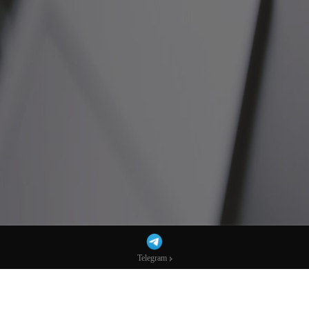
Telegram
Telegram
欧洲坐不住了？马克龙暗示或重启俄欧交
流，直面普京-市场参考-宏达科技数据