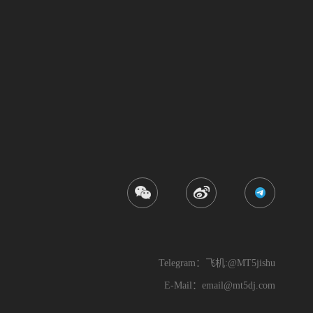
Telegram：飞机:@MT5jishu
E-Mail：
email@mt5dj.com