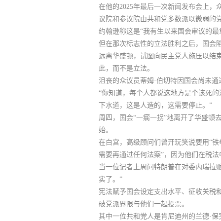
在他的2025年最后一次新闻发布会上
议院和参议院由共和党多数派以微弱的
约翰逊称这是“我有生以来国会审议的最
但在那次标志性的立法胜利之后，国会陷
远离华盛顿，试图向民主党人施压以结
此，而不是立法。
沮丧的众议员蒂姆·伯切特因国会尚未通
“你知道，每个人都说这地方是个该死的
下水道，这是人造的，这需要停止。”
周四，国会“一瘸一拐”地离开了华盛顿去
始。
在白宫，
高级顾问们曾开玩笑说要用“铁
需要再通过任何法案”，因为他们在税法
当一位记者上周问特朗普在对委内瑞拉
实了。”
宪法赋予国会设定支出水平、征收关税
破党派界限与他们一起投票。
其中一位共和党人是肯尼迪州的兰德·