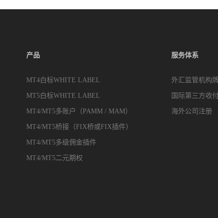
产品
服务体系
MT4白标WHITE LABEL
外汇监管机构
MT5白标WHITE LABEL
国际第三方收
MT4/MT5多账户（PAMM / MAM）
海外公司注册
MT4/MT5桥接（FIX桥或FIX插件）
MT4/MT5多级佣金插件
MT4/MT5二元期权