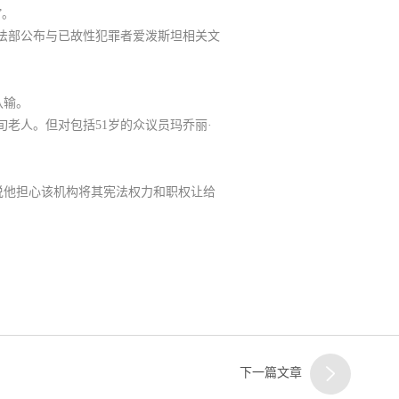
”。
客服
法部公布与已故性犯罪者爱泼斯坦相关文
二
认输。
旬老人
。但对包括51岁的众议员玛乔丽·
客服
说他担心该机构将其宪法权力和职权让给
三
下一篇文章