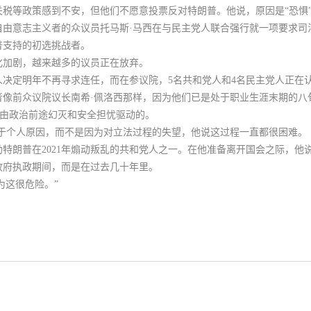
税等政策感到不安，但他们不愿意投票反对特朗普。他说，原因是“恐惧
自由意志主义者的众议员托马斯·马西在与民主党人联合强行就一项要求司
普支持的初选挑战者。
化加剧，越来越多的议员正在放弃。
党人决定明年不再寻求连任，而在参议院，5名共和党人和4名民主党人正在
像前众议院议长南希·佩洛西那样，因为
他们已是处于职业生涯末期的八
由政治前途幻灭和安全担忧驱动的。
出于个人原因，而不是因为对立法过程的失望，他说这过程一直都很困难。
特朗普在2021年煽动叛乱的共和党人之一。在他准备离开国会之际，他
政府执政期间，而是在过去几十年里。
为这很危险。”