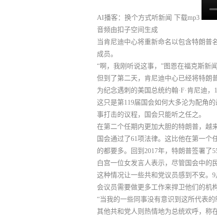
AI播客：换个方式听新闻
下载mp3
音频由扣子空间生成
当肯尼迪中心将重新命名以包含特朗普
成员。
“啊，我刚听说这事，”图恩在福克斯新
但到了第二天，肯尼迪中心已经将特朗
为纪念遇刺的美国总统约翰·F·肯尼迪，
这只是第119届国会如何大多沦为配角
事打击的议程，
国会只能听之任之。
在第二个任期内更加大胆的特朗普，越
国会通过了61项法律。这比他在第一个
的都要多。回到2017年，特朗普签署了5
白宫一位女发言人表示，尽管国会中的民
这种情况让一些共和党议员感到
不安。
会议员需要做更多工作来捍卫他们的机
“当我的一些同事没有意识到这所代表的
其他共和党人则热情地为总统欢呼，称