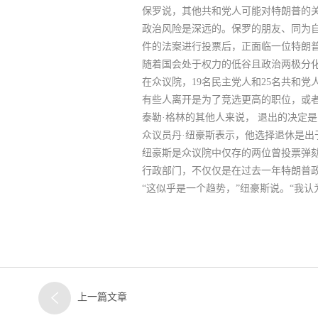
保罗说，其他共和党人可能对特朗普的关
政治风险是深远的
。保罗的朋友、同为
件的法案进行投票后，正面临一位特朗
随着国会处于权力的低谷且政治两极分
在众议院，19名民主党人和25名共和
有些人离开是为了竞选更高的职位，或者
泰勒·格林的其他人来说，
退出的决定是
众议员丹·纽豪斯表示，他选择退休是
纽豪斯是众议院中仅存的两位曾投票弹劾
行政部门，不仅仅是在过去一年特朗普
“这似乎是一个趋势，”纽豪斯说。“我认
上一篇文章