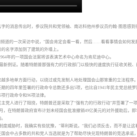
名字的消息传出时，参议院共和党领袖、南达科他州参议员约翰·图恩感到
闻频道的一次采访中说，“国会肯定会看一看，然后……看看事情会如何发
普的名字添加到了建筑的外墙上。
1964年的一项国会法案将该表演艺术中心命名为肯尼迪中心。
的最新例证。随着特朗普那强有力的行政部门以极快的速度执行征收关税
来越多地单方面行动，以绕过或先发制人地处理国会山那笨重的立法程序
任期的四年里签署的行政命令总数还多出5项，也比自1941年民主党总统
5项行政命令和96项法律。
主党人进行了阻挠，特朗普还是采取了“强有力的行政行动”并签署了一项
9月，在特朗普政府宣布计划未经国会批准撤销49亿美元的对外援助后，即
构。
制度威胁时，我确实有些犹豫，”蒂利斯说。“我们必须反击，而不是让这
在国会中占多数的共和党人当选就是为了帮助尽快兑现特朗普的竞选承诺