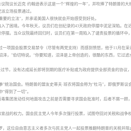
，众议院议长迈克·约翰逊表示这是一个“辉煌的一年”，并吹捧了特朗普的
党派立场投票通过。
重要的立法”，并承诺美国人很快就会开始感受到好处。
入了困境。今年秋天，议员们在创纪录的43天政府停摆中泥足深陷。在
束停摆。当众议院最终回归时，议员们在第一周陷入了谴责投票的循环中
过一项国会股票交易禁令（尽管有两党支持）而感到愤怒，他于11月在采
沼泽，”伯切特说。“你要知道，沼泽是上帝创造的，很酷的东西，它过滤
过节，没有达成延长即将到期的医疗补贴或为政府提供全部资金的协议，而另
拳”统治国会
。特朗普的盟友史蒂夫·班农将国会称为“杜马”，即俄罗斯议
中“得到了一切”。
贩毒集团发动任何地面攻击之前是否需要寻求国会批准时，后者不屑一顾，
和宣战的权力。
国会民主党人今年多次强行投票，试图夺回对关税和战争
保罗，这位自由意志主义者多次与民主党人一起投票推翻特朗普的关税并阻