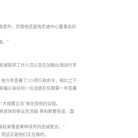
很意外，尽管他还是肯尼迪中心董事会的
展。”
、削减联邦工作人员以及在加勒比海进行军
。他今年签署了225项行政命令，相比之下
罗斯福以来任何一位总统在任期第一年签署
“大规模立法”来兑现他的议程。
将退休的参议员汤姆·蒂利斯警告说，国
看起来像是某种该死的忠诚誓言。”
，而这正是他们正在做的。