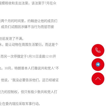
大规模税收和支出法案，该法案于7月在众
近两个月的时间里，约翰逊让他的成员们
，成员们试图因涉嫌不当行为而惩罚彼
访前发泄了不满。
水，能让动物在周围生活繁衍。而这是个
飞
一次停摆定于1月31日凌晨12:01开
机:@MT5j
会。10月，特朗普本人打趣说共和党人“不
客服
返回
他说，“我没必要告诉他们，这已经被证
一
顶部
权力的控制权，但只有极少数共和党人打
止在委内瑞拉采取军事行动。