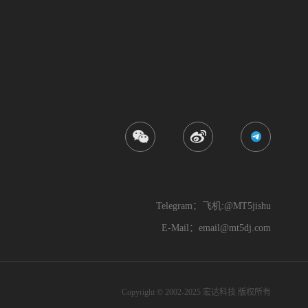
Telegram：飞机:@MT5jishu
E-Mail：
email@mt5dj.com
Copyright © 2002-2025 宏达科技 版权所有