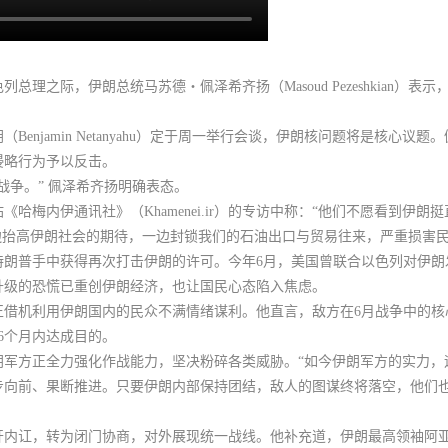
之际，伊朗总统马苏德・佩泽希齐扬（Masoud Pezeshkian）表示
jamin Netanyahu）定于周一举行会谈，
伊朗核问题将是核心议题
。
侵略行为予以反击。
战争。” 佩泽希齐扬明确表态。
哈梅内伊通讯社》（Khamenei.ir）的专访中称：“他们不愿看到伊
边抬高伊朗社会的期待，一边封锁我们的石油出口与贸易往来，严重损害民
特朗普手中获得再次打击伊朗的许可
。今年6月，美国曾联合以色列对伊朗
升级的恐慌已重创伊朗经济，也让国民心态陷入焦虑。
正借机利用伊朗国内的民众不满情绪谋利
。他直言，敌方在6月战争中的
6个月内达成目的。
军方正全力强化作战能力，坚决粉碎各类威胁。“如今伊朗军方的实力，
步向前、果断推进。只要伊朗内部保持团结，敌人的图谋终将落空，他们
讧，转为闭门协商，对外展现统一战线。他补充道，伊朗最高领袖阿亚图拉・阿里