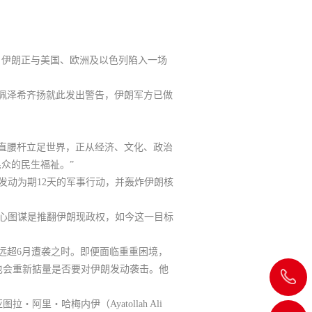
，
伊朗正与美国、欧洲及以色列陷入一场
佩泽希齐扬就此发出警告，
伊朗军方已做
朗挺直腰杆立足世界，正从经济、文化、政治
众的民生福祉。”
发动为期12天的军事行动，并轰炸伊朗核
核心图谋是推翻伊朗现政权，如今这一目标
远超6月遭袭之时。即便面临重重困境，
也会重新掂量是否要对伊朗发动袭击。他
飞
・哈梅内伊（Ayatollah Ali