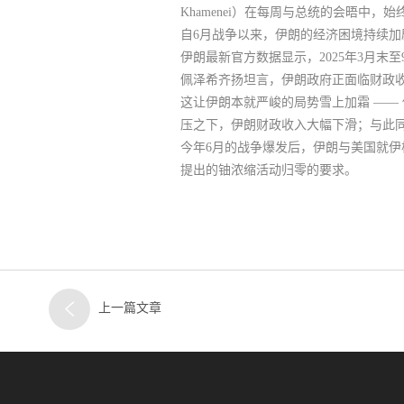
Khamenei）在每周与总统的会晤中，
自6月战争以来，伊朗的经济困境持续加
伊朗最新官方数据显示，2025年3月末至
佩泽希齐扬坦言，伊朗政府正面临财政
这让伊朗本就严峻的局势雪上加霜 ——
压之下，伊朗财政收入大幅下滑；与此
今年6月的战争爆发后，伊朗与美国就
提出的铀浓缩活动归零的要求。
上一篇文章