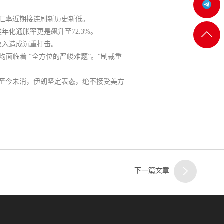
机:@MT5j
汇率近期接连刷新历史新低。
客服
年化通胀率更是飙升至72.3%。
返回
收入造成沉重打击。
一
面临着 “全方位的严峻难题”。“制裁重
顶部
至今未消，伊朗坚定表态，绝不接受美方
客服
二
下一篇文章
客服
三