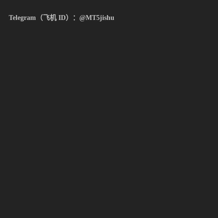
Telegram（飞机 ID）：@MT5jishu