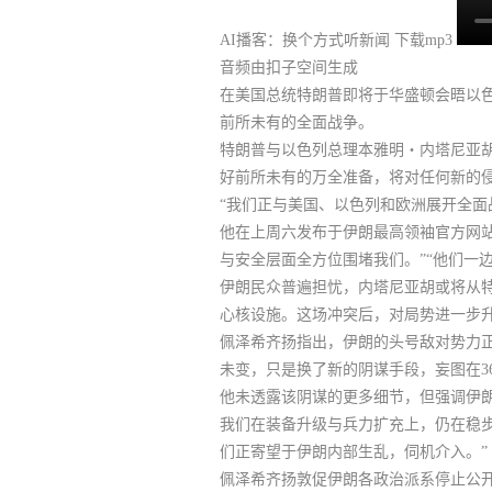
AI播客：换个方式听新闻
下载mp3
音频由扣子空间生成
在美国总统特朗普即将于华盛顿会晤以色列总理
前所未有的全面战争。
特朗普与以色列总理本雅明・内塔尼亚胡（Ben
好前所未有的万全准备，将对任何新的
“我们正与美国、以色列和欧洲展开全面
他在上周六发布于伊朗最高领袖官方网站《
与安全层面全方位围堵我们。”“他们一
伊朗民众普遍担忧，内塔尼亚胡或将从
心核设施。这场冲突后，对局势进一步
佩泽希齐扬指出，
伊朗的头号敌对势力
未变，只是换了新的阴谋手段，妄图在3
他未透露该阴谋的更多细节，但强调伊朗
我们在装备升级与兵力扩充上，仍在稳
们正寄望于伊朗内部生乱，伺机介入。”
佩泽希齐扬敦促伊朗各政治派系停止公开内