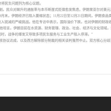
始终将民生问题列为核心议题。
剧
。民众对飙升的通胀率与本币断崖式贬值愈发焦虑，伊朗里亚尔对美元
9月末，伊朗经济已陷入萎缩状态；11月22日至12月21日期间，伊朗食品类
收入锐减的严峻挑战。他在专访中表示，国际油价下跌，也对伊朗的财政
 他坦言，伊朗目前在水资源、财务管理、政治、社会、经济与文化领域，均
同时，战争的爆发又导致多项民生服务与工业生产陷入停滞。”
伊核协议达成、以及西方解除部分制裁的相关谈判戛然中止。双方核心分歧