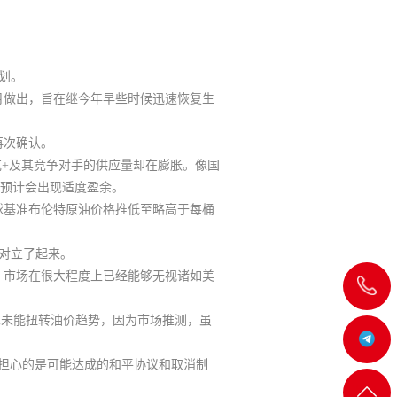
划。
月做出，旨在继今年早些时候迅速恢复生
再次确认
。
克+及其竞争对手的供应量却在膨胀。像国
也预计会出现适度盈余。
球基准布伦特原油价格推低至略高于每桶
对立了起来
。
，
市场在很大程度上已经能够无视诸如美
飞
裁，也未能扭转油价趋势，因为市场推测，虽
机:@MT5j
更担心的是可能达成的和平协议和取消制
客服
返回