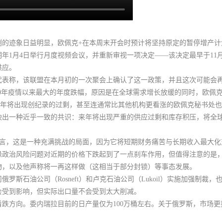
剩的迹象日益明显，欧佩克+在本周末开会时预计将坚持原定的暂停增产计
年1月4日举行月度视频会议，并重新审视一项决定——该决定最早于11
供应
。
代表称，
该联盟在本月初的一次聚会上确认了这一政策，并且这次可能会
020年疫情以来最大的年度跌幅，原因是在全球需求增长放缓的同时，欧佩
明年将出现创纪录的过剩，甚至连通常比其他机构更看涨的欧佩克秘书处
反映出一种近乎一致的共识：来年将出现严重的供应过剩和库存积压，将全
而言，这是一种充满挑战的局面，
因为它将短期财务痛苦与长期收入最大化
缘政治风险问题对近期的价格下跌起到了一点刹车作用，但值得注意的是
物，以及他声称将一再这样做（这相当于部分封锁）等事态发展。
俄罗斯石油公司（Rosneft）和卢克石油公司（Lukoil）实施加强制
会受到影响，但实际出口量不会受到太大削减。
看跌方向
。委内瑞拉目前的日产量仅为100万桶左右。关于俄罗斯，市场