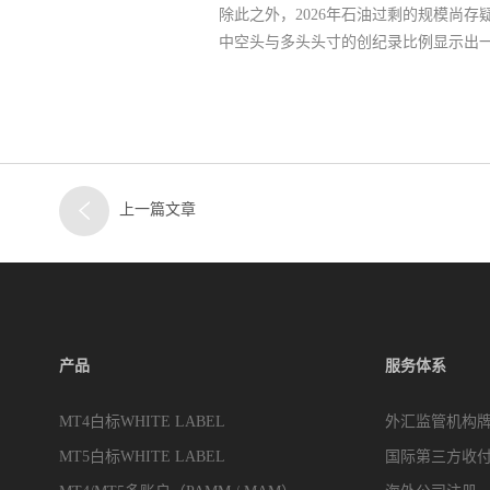
除此之外，2026年石油过剩的规模尚
中空头与多头头寸的创纪录比例显示出
上一篇文章
产品
服务体系
MT4白标WHITE LABEL
外汇监管机构
MT5白标WHITE LABEL
国际第三方收