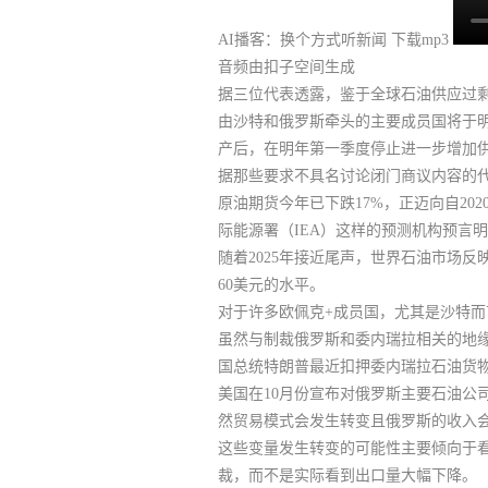
AI播客：换个方式听新闻
下载mp3
音频由扣子空间生成
据三位代表透露，鉴于全球石油供应过
由沙特和俄罗斯牵头的主要成员国将于明
产后，在
明年第一季度停止进一步增加
据那些要求不具名讨论闭门商议内容的
原油期货今年已下跌17%，正迈向自2
际能源署（IEA）这样的预测机构预言
随着2025年接近尾声，世界石油市场
60美元的水平。
对于许多欧佩克+成员国，尤其是沙特
虽然与制裁俄罗斯和委内瑞拉相关的地
国总统特朗普最近扣押委内瑞拉石油货
美国在10月份宣布对俄罗斯主要石油公司
然贸易模式会发生转变且俄罗斯的收入
这些变量发生转变的可能性主要倾向于
裁，而不是实际看到出口量大幅下降。