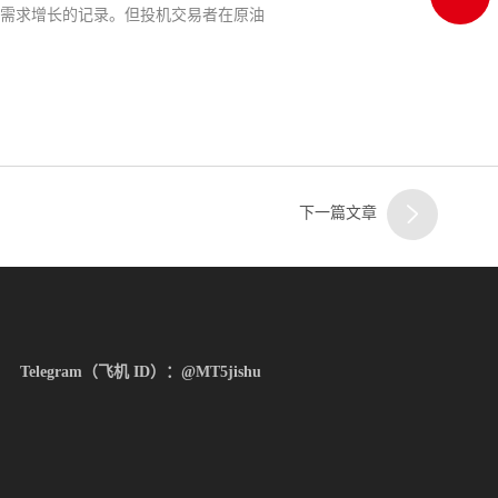
估需求增长的记录。但
投机交易者在原油
一
顶部
客服
下一篇文章
二
客服
Telegram（飞机 ID）：@MT5jishu
三