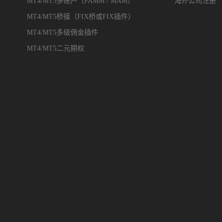
MT4/MT5多账户（PAMM / MAM）
海外公司注册
MT4/MT5桥接（FIX桥或FIX插件）
MT4/MT5多级佣金插件
MT4/MT5二元期权