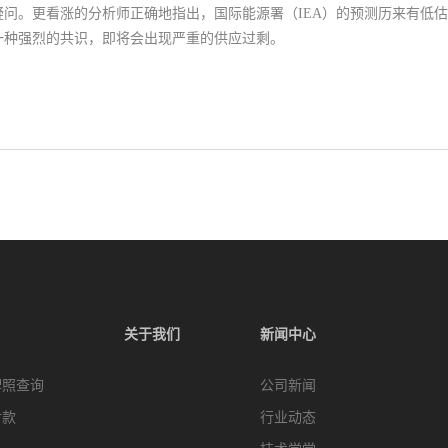
存疑问。更看涨的分析师正确地指出，国际能源署（IEA）的预测历来有低
一种强烈的共识，即将会出现严重的供应过剩。
关于我们
新闻中心
牌照查询
公司新闻
付款
行业动态