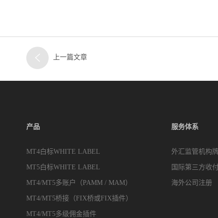
上一篇文章
产品
服务体系
MT4白标WHITE LABEL
外汇监管机构
MT5白标WHITE LABEL
国际第三方收
MT4/MT5多账户（PAMM / MAM）
海外公司注册
MT4/MT5桥接（FIX桥或FIX插件）
MT4/MT5多级佣金插件