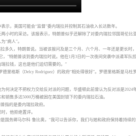
表示，美国可能会“监督”委内瑞拉并控制其石油收入长达数年。
长两小时的采访。该报表示，
特朗普似乎还解除了对委内瑞拉邻国哥伦比
为“病人”。
瑞拉多久，特朗普说。当被该报问及是三个月、六个月、一年还是更长时，
它，”特朗普谈到委内瑞拉时说。他在1月3日的一次夜间突袭中派遣军队
瑞拉钱，这也是他们迫切需要的。”
里格斯（Delcy Rodriguez）的政府“相处得很好”。
罗德里格斯是马杜
他为何决定不把权力交给反对派的问题，
华盛顿此前曾认为反对派是2024
和销售多达5000万桶被困在美国封锁下的委内瑞拉石油。
朗普指的是委内瑞拉政府。
过时，他拒绝置评。
的是国务卿马尔科·鲁比奥，“我可以告诉你，我们与她和政府保持着持续的