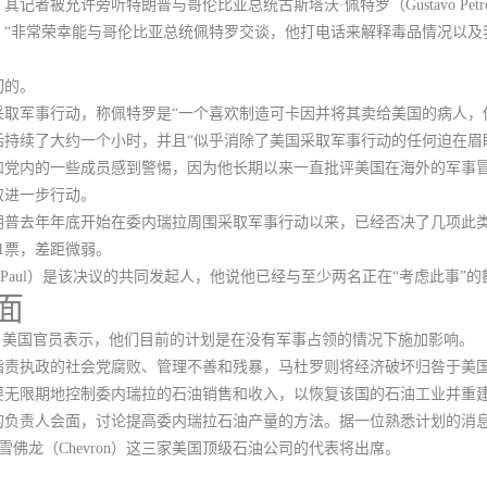
者被允许旁听特朗普与哥伦比亚总统古斯塔沃·佩特罗（Gustavo Pet
：“非常荣幸能与哥伦比亚总统佩特罗交谈，他打电话来解释毒品情况以及
切的。
取军事行动，称佩特罗是“一个喜欢制造可卡因并将其卖给美国的病人，
话持续了大约一个小时，并且“似乎消除了美国采取军事行动的任何迫在眉
和党内的一些成员感到警惕，因为他长期以来一直批评美国在海外的军事
取进一步行动。
朗普去年年底开始在委内瑞拉周围采取军事行动以来，已经否决了几项此
51票，差距微弱。
d Paul）是该决议的共同发起人，他说他已经与至少两名正在“考虑此事”
面
。美国官员表示，
他们目前的计划是在没有军事占领的情况下施加影响。
指责执政的社会党腐败、管理不善和残暴，马杜罗则将经济破坏归咎于美
要无限期地控制委内瑞拉的石油销售和收入，以恢复该国的石油工业并重
负责人会面，讨论提高委内瑞拉石油产量的方法。据一位熟悉计划的消息人
ips）和雪佛龙（Chevron）这三家美国顶级石油公司的代表将出席。