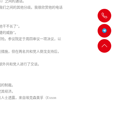
ro）之间的通话。
我们之间的其他分歧。我很欣赏他的电话
飞
他干不长了”。
机:@MT5j
睫的威胁”。
冒险。参议院定于周四审议一项决议，以
客服
返回
类措施，但在两名共和党人倒戈支持后，
一
顶部
的额外共和党人进行了交谈。
客服
国的制裁。
建其经济。
二
士透露，来自埃克森美孚（Exxon