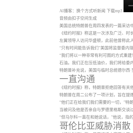
AI播客：换个方式听新闻
下载mp3
音频由扣子空间生成
美国总统特朗普在周四发表的一篇采访中
《纽约时报》称这是一次涉及广泛、时
左翼领导人访问华盛顿，此前他曾称此人
“只有时间能告诉我们”美国将监督委内
“我们将以一种非常有利可图的方式重建
石油。我们正在压低油价，我们将给委内
特朗普补充说，
美国与临时总统德尔西·罗德
一直沟通
《纽约时报》称，
特朗普拒绝回答有关
特朗普在周二公布了一项计划，旨在提炼
“他们正在给我们我们需要的一切，”特
当被问及他是否亲自与罗德里格斯交谈
“但马尔科一直在和她说话，”他说，指
哥伦比亚威胁消散