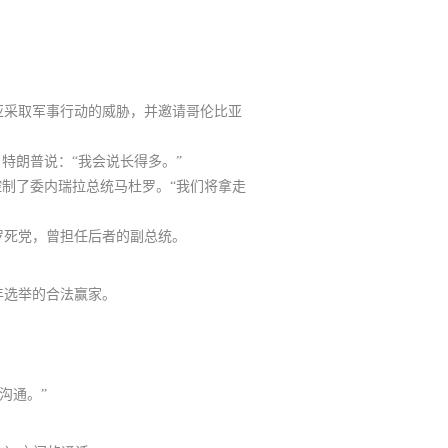
亚采取军事行动的威胁，并邀请哥伦比亚
特朗普说：“
我会说长得多
。”
控制了委内瑞拉总统马杜罗。“我们将拿走
罗死党，曾担任后者的副总统。
年选举的合法赢家。
沟通。”