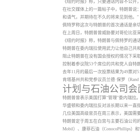
《纽约时报》称，只要通话内容不公开，其记
在社交媒体上的一篇帖子中，特朗普说
和语气，并期待在不久的将来见到他。”
佩特罗称这次与特朗普的首次通话是亲
在上周日，特朗普曾威胁要对哥伦比亚采
《纽约时报》称，
特朗普与佩特罗的通
特朗普在委内瑞拉使用武力让他自己共
阻止特朗普在没有国会授权的情况下采
控制着参议院53个席位的共和党人自特
去年11月的最后一次投票结果为49票对
肯塔基州共和党参议员兰德·保罗（Ran
计划与石油公司会
特朗普曾表示美国打算“管理”委内瑞拉
华盛顿和委内瑞拉反对派长期以来一直
几位美国高级官员在周三表示，
美国需
特朗普定于周五在白宫与主要石油公司的
Mobil）、康菲石油（ConocoPhill