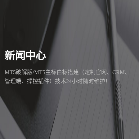
新闻中心
MT5破解版/MT5主标白标搭建（定制官网、CRM、
管理端、操控插件）技术24小时随时维护！