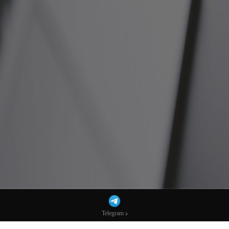
Telegram
Telegram
北约多国向格陵兰岛派兵，硬刚特朗普夺岛