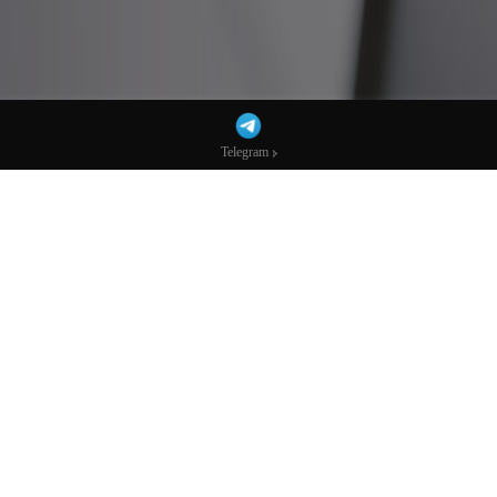
Telegram
Telegram
贝森特直言欧洲“软弱”令美国必须掌控格陵
兰岛，“去美元化”再被热议！-市场参考-宏
达科技数据
AI播客：换个方式听新闻
下载mp3