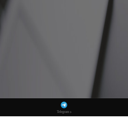
Telegram
Telegram
全球亿万富豪资产飙至18.3万亿美元，特朗
普2.0是一大推手？-市场参考-宏达科技数据