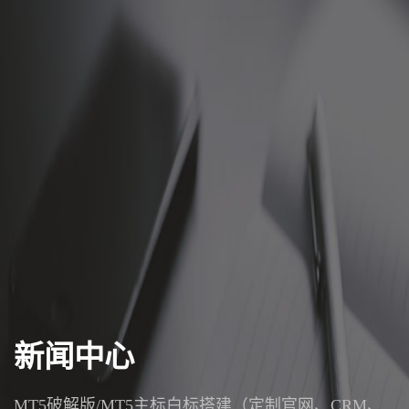
新闻中心
MT5破解版/MT5主标白标搭建（定制官网、CRM、