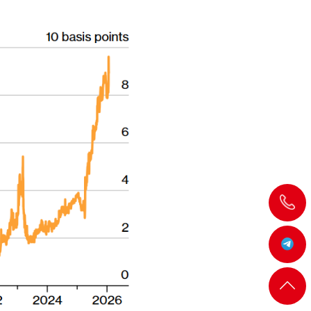
飞
机:@MT5j
客服
返回