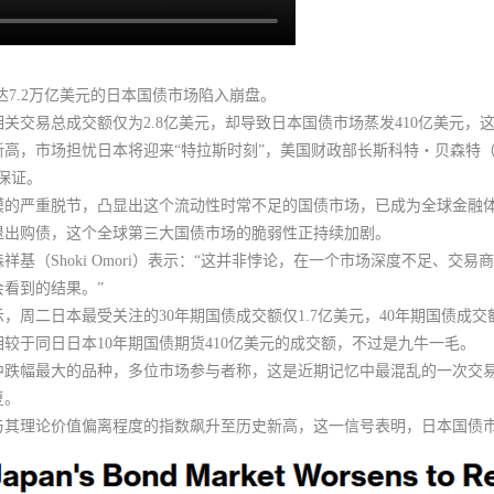
达7.2万亿美元的日本国债市场陷入崩盘。
相关交易总成交额仅为2.8亿美元，却导致日本国债市场蒸发410亿美元
，
市场担忧日本将迎来“特拉斯时刻”，美国财政部长斯科特・贝森特（Scott
保证。
模的严重脱节，凸显出这个流动性时常不足的国债市场，已成为全球金融
退出购债，这个全球第三大国债市场的脆弱性正持续加剧。
基（Shoki Omori）表示：“这并非悖论，在一个市场深度不足、交
看到的结果。”
示，
周二日本最受关注的30年期国债成交额仅1.7亿美元，40年期国债成交额
较于同日日本10年期国债期货410亿美元的成交额，不过是九牛一毛。
易中跌幅最大的品种，多位市场参与者称，这是近期记忆中最混乱的一次交
复。
与其理论价值偏离程度的指数飙升至历史新高，这一信号表明，
日本国债