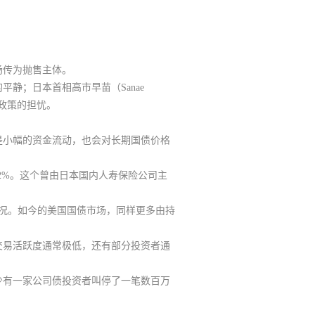
一
顶部
场传为抛售主体。
客服
静；日本首相高市早苗（Sanae
政政策的担忧。
二
是小幅的资金流动，也会对长期国债价格
2%
。这个曾由日本国内人寿保险公司主
客服
似情况。如今的美国国债市场，同样更多由持
三
交易活跃度通常极低，还有部分投资者通
少有一家公司债投资者叫停了一笔数百万