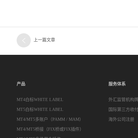
上一篇文章
产品
服务体系
MT4白标WHITE LABEL
外汇监管机构
MT5白标WHITE LABEL
国际第三方收
MT4/MT5多账户（PAMM / MAM）
海外公司注册
MT4/MT5桥接（FIX桥或FIX插件）