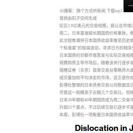
AI播客：换个方式听新闻
下载mp3
音频由扣子空间生成
区区2.8亿美元的交易规模，竟让总市值
周二，日本基准超长期国债价格重挫，
此次抛售潮将日本国债收益率推至历史新高，
个标准差”的极端波动，寻求日方的相关
日本国债的巨额市值蒸发与实际交易规
规模购债主导市场后，随着该央行逐步
瑞穗证券（东京）首席交易台策略师大森祥
成交量加权平均决定的市场，这正是你会
彭博社整理的日本债券交易公司数据显
尽管这一规模高于近期几个交易日，但相
日本30年期和40年期国债成为周二交
升超25个基点，不过后续交易已逐步平
本周，彭博社一项衡量日本国债收益率