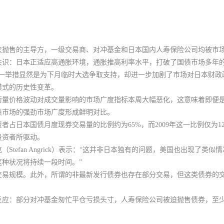
次抛售的主导方，
一级交易商、对冲基金和日本国内人寿保险公司均被市
共识
：日本正适应高通胀环境，通胀推高利率水平，打破了国债市场多年的平
税，这一举措显然是为下月临时大选争取支持，却进一步加剧了市场对日本财
模式的历史性变革。
衡量价格波动对成交量影响的市场广度指标本周大幅恶化，这意味着即便
债市场的强劲市场广度形成鲜明对比。
者占日本国债月度现券交易量的比例约为65%，而2009年这一比例仅为1
投资者所驱动。
Stefan Angrick）表示：“这并非日本独有的问题，美国也出现了类
种状况将持续一段时间。”
交易规模。此外，所谓的非最新发行债券也存在部分交易，但这类债券的
反应：部分对冲基金匆忙平仓亏损头寸，人寿保险公司被迫抛售债券，至