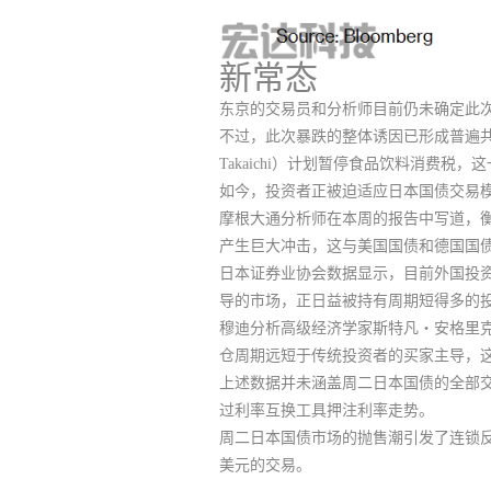
新常态
东京的交易员和分析师目前仍未确定此
不过，
此次暴跌的整体诱因已形成普遍
Takaichi）计划暂停食品饮料消费
如今，投资者正被迫适应日本国债交易
摩根大通分析师在本周的报告中写道，
产生巨大冲击，这与美国国债和德国国
日本证券业协会数据显示，
目前外国投资
导的市场，正日益被持有周期短得多的
穆迪分析高级经济学家斯特凡・安格里克（
仓周期远短于传统投资者的买家主导，这
上述数据并未涵盖周二日本国债的全部
过利率互换工具押注利率走势。
周二日本国债市场的抛售潮引发了连锁
美元的交易。