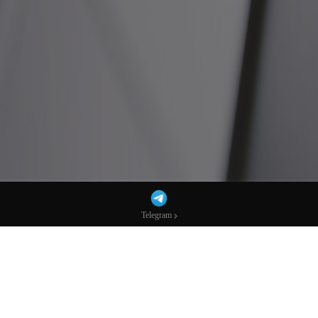
Telegram
Telegram
白宫高喊“强势美元”却没人信？投资者这次
选择用脚投票-市场参考-宏达科技数据