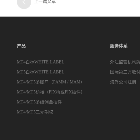
上一篇文章
产品
服务体系
MT4白标WHITE LABEL
外汇监管机构
MT5白标WHITE LABEL
国际第三方收
MT4/MT5多账户（PAMM / MAM）
海外公司注册
MT4/MT5桥接（FIX桥或FIX插件）
MT4/MT5多级佣金插件
MT4/MT5二元期权