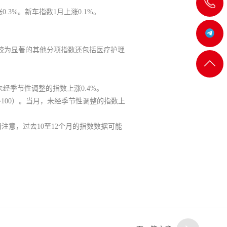
飞
.3%。新车指数1月上涨0.1%。
机:@MT5j
幅较为显著的其他分项指数还包括医疗护理
客服
返回
一
月，未经季节性调整的指数上涨0.4%。
顶部
4年=100）。当月，未经季节性调整的指数上
请注意，过去10至12个月的指数数据可能
客服
二
客服