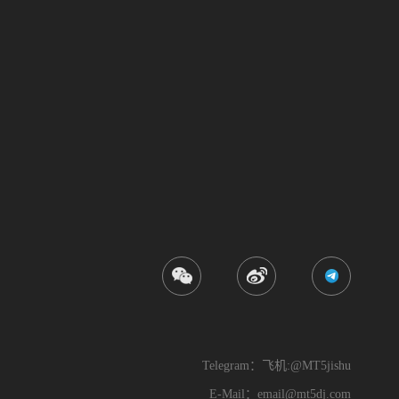
Telegram：飞机:@MT5jishu
E-Mail：
email@mt5dj.com