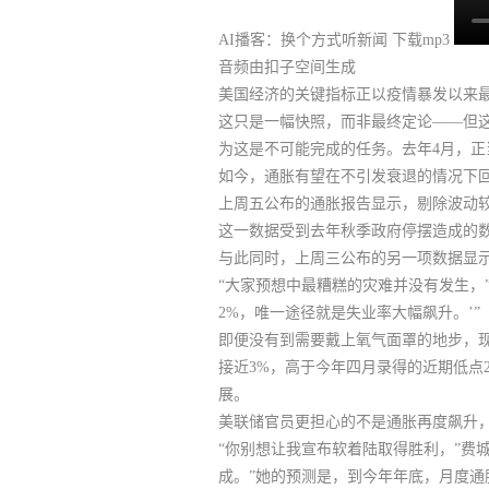
AI播客：换个方式听新闻
下载mp3
音频由扣子空间生成
美国经济的关键指标正以疫情暴发以来
这只是一幅快照，而非最终定论——但
为这是不可能完成的任务。去年4月，
如今，
通胀有望在不引发衰退的情况下回
上周五公布的通胀报告显示，剔除波动较
这一数据受到去年秋季政府停摆造成的
与此同时，上周三公布的另一项数据显示
“大家预想中最糟糕的灾难并没有发生，”Payd
2%，唯一途径就是失业率大幅飙升。’”
即便没有到需要戴上氧气面罩的地步，
接近3%，高于今年四月录得的近期低点
展。
美联储官员更担心的不是通胀再度飙升
“你别想让我宣布软着陆取得胜利，”费城联
成。”她的预测是，到今年年底，月度通