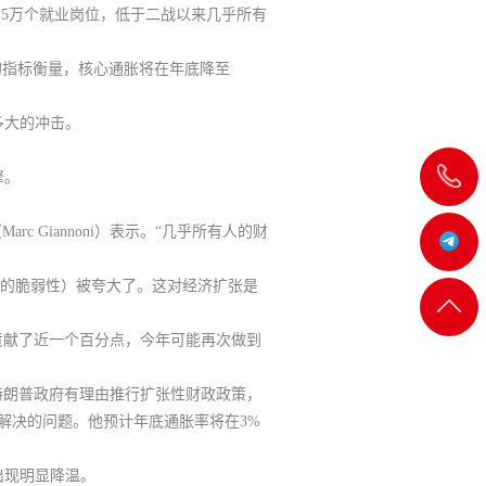
1.5万个就业岗位，低于二战以来几乎所有
的指标衡量，核心通胀将在年底降至
多大的冲击。
飞
擎。
Giannoni）表示。“几乎所有人的财
机:@MT5j
泛的脆弱性）被夸大了。这对经济扩张是
客服
返回
产出贡献了近一个百分点，今年可能再次做到
一
顶部
，特朗普政府有理由推行扩张性财政政策，
解决的问题。他预计年底通胀率将在3%
客服
出现明显降温。