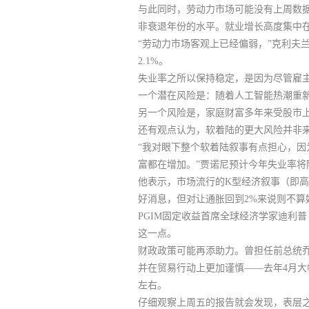
与此同时
，劳动力市场可能没有上周数
非衰退年份的水平。就业增长高度集中
“劳动力市场客观上已经偏弱，”克利夫
2.1%。
失业率之所以保持稳定，是因为尽管雇
一个潜在风险是：随着人工智能热潮重
另一个风险是，家庭财富多年来受股市
还有观点认为，软着陆的更大风险并非
“我对眼下整个软着陆叙事有点担心，因为居
富都在增加。”贾诺尼预计今年失业率将
他表示，市场流行的K型经济叙事（即
好消息，但对让通胀回到2%来说则不算
PGIM固定收益首席全球经济学家迪利普
这一点。
财政政策可能再添助力。
曾担任前总统乔
并在贸易行动上更加谨慎——去年4月大
左右。
仔细观察上周五的报告就会发现，表层