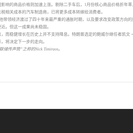
税影响的商品价格则加速上涨
。剔除二手车后，1月份核心商品价格折年率上
了关税相关成本的汽车制造商，已将更多成本转嫁给消费者。
，他带领经济渡过了四十年来最严重的通胀时期，以及要求改变政策方向的
更近。但这一成果尚未稳固。
息，而稳健增长在历史上并不支持降息。
特朗普选定的鲍威尔继任者凯文・沃尔
标，将决定下一步的走向。
筒”之称的Nick Timiraos。