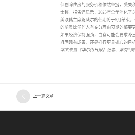
但
剔除住房的服务价格依然坚挺，受关
士称，报告还显示，2025年全年消化
美联储主席鲍威尔的任期将于5月结束
的前景比任何人有充分理由预期的都要
如果经济保持强劲，白宫可能会要求降
巩固现有成果，还是推行更具雄心的目
本文来自《华尔街日报》记者、素有“美联储传声
上一篇文章