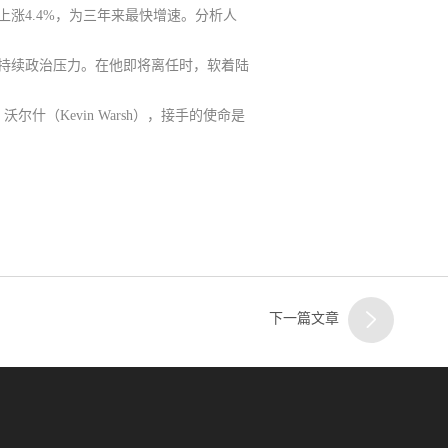
涨4.4%，为三年来最快增速。分析人
二
持续政治压力。在他即将离任时，软着陆
什（Kevin Warsh），接手的使命是
客服
三
下一篇文章