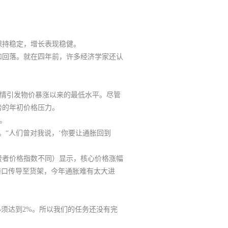
保持稳定，增长表现稳健。
和回落。就在四年前，许多经济学家还认
疫情引发物价暴涨以来的最低水平。尽管
势的年初价格压力。
。
d）表示。“人们曾对我说，‘你要让通胀回到
费者价格指数不同）显示，核心价格涨幅
港口传导至货架，今年通胀难有太大进
胀必须达到2%。所以我们的任务还没有完