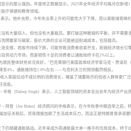
据显示的那么强劲。
年度修正数据显示，2025年全年经济平均每月仅新增
在医疗保健和教育领域。
兰表示。他补充称，今年失业率上升的可能性大于下降，而以美联储青睐
主没有大量招人，但也没有大量裁员。
要打破这种脆弱的平衡，并不需要
新洗牌赢家与输家，股价大跌的企业可能被迫削减成本，包括裁员。
上涨支撑，若股市持续下跌，可能导致消费者收紧开支，削弱经济增长引
来自劳动力市场，而是韧性十足的消费者让通胀始终卡在2%以上。
民整体财务状况良好，”巴克莱银行美国首席经济学家马克・贾诺尼（Marc 
降至4%，通胀维持在2.8%左右——与克利夫兰的预测截然相反。
高收入家庭拉动不成比例的消费增长，掩盖了储蓄耗尽的低收入群体更广
好消息。
・辛格（Daleep Singh）表示，人工智能领域的资本支出去年为经济
・拜登（Joe Biden）经济顾问的辛格表示，在今年秋季中期选举之前
幅加征关税后，贸易措施加剧了生活成本压力，而这正是特朗普曾承诺要
之下仍暗藏通胀挑战。近年来成为高通胀最大单一推手的住房成本，终于