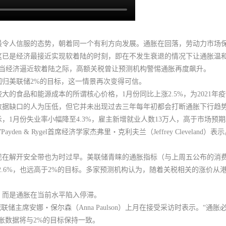
最令人信服的态势，朝着同一个有利方向发展。通胀在回落，劳动力市场
这已是经济最接近实现软着陆的时刻，即在不发生衰退的情况下让通胀温
正当经济逼近软着陆之际，高额关税曾让预测机构警惕通胀再度飙升。
归美联储2%的目标，这一情景再次变得可信。
大的食品和能源成本的所谓核心价格，1月份同比上涨2.5%，为2021年
数据缺口的人为压低，但它并未出现过去三年每年初都会打断通胀下行趋
，1月份失业率小幅降至4.3%，雇主新增就业人数13万人，高于市场预期
en & Rygel首席经济学家杰弗里・克利夫兰（Jeffrey Clevelan
现在解开安全带也为时过早。
美联储青睐的通胀指标（与上周五公布的消
2.6%，也远高于2%的目标。多家预测机构认为，随着关税相关的涨价从
，而是通胀在当前水平陷入停滞。
储主席安娜・保尔森（Anna Paulson）上月在接受采访时表示。“通
胀数据将与2%的目标保持一致。