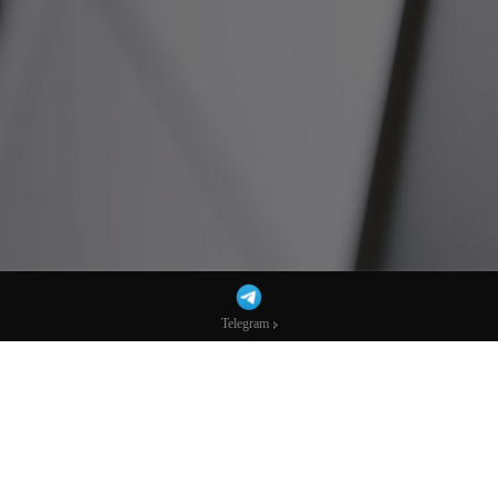
Telegram
Telegram
AI要毁掉白领？城堡证券戳破“末日叙事”-
市场参考-宏达科技数据
城堡证券（Citadel Securities）的一份研究报告指出，AI的快速扩张