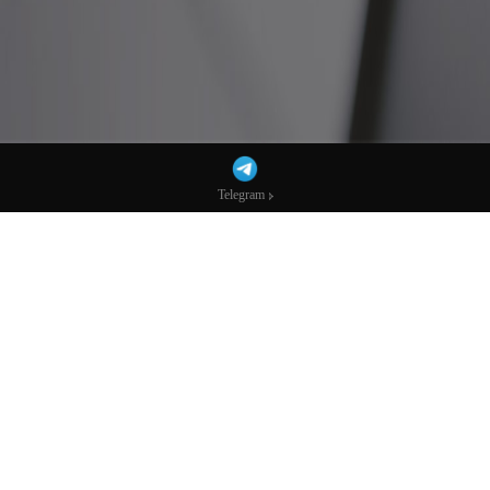
Telegram
Telegram
巴基斯坦：对阿富汗失去耐心，将展开“公
开战争”-市场参考-宏达科技数据
AI播客：换个方式听新闻
下载mp3