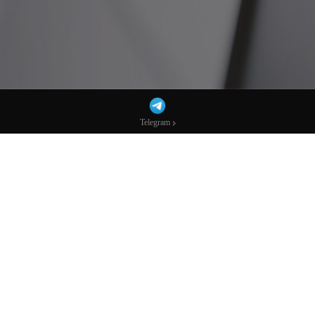
Telegram
Telegram
贝森特确认：本周或将关税上调至15%！-
市场参考-宏达科技数据
AI播客：换个方式听新闻
下载mp3