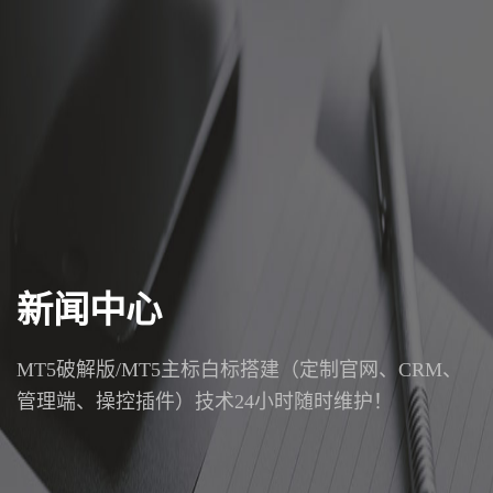
新闻中心
MT5破解版/MT5主标白标搭建（定制官网、CRM、
管理端、操控插件）技术24小时随时维护！