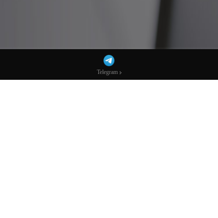
Telegram
Telegram
中东战火点燃“滞胀”引线，31万亿市场惊现
危险变数-市场参考-宏达科技数据
AI播客：换个方式听新闻
下载mp3