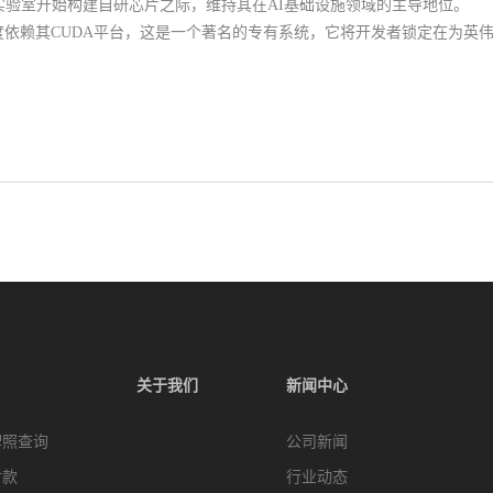
实验室开始构建自研芯片之际，维持其在AI基础设施领域的主导地位。
依赖其CUDA平台，这是一个著名的专有系统，它将开发者锁定在为英伟
关于我们
新闻中心
牌照查询
公司新闻
付款
行业动态