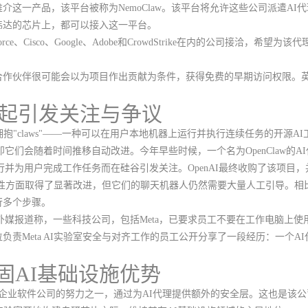
这一产品，该平台被称为NemoClaw。
该平台将允许这些公司派遣AI
伟达的芯片上，都可以接入这一平台。
ce、Cisco、Google、Adobe和CrowdStrike在内的公司接洽，
合作伙伴很可能会以为项目作出贡献为条件，获得免费的早期访问权限。
s"兴起引发关注与争议
claws"——
一种可以在用户本地机器上运行并执行连续任务的开源AI
即它们会随着时间推移自动改进。今年早些时候，一个名为OpenClaw的AI代
主运行并为用户完成工作任务而在硅谷引发关注。OpenAI最终收购了该项目
在模型可靠性方面取得了显著改进，但它们的聊天机器人仍然需要大量人工引导。
行多个步骤。
外媒报道称，一些科技公司，包括Meta，已要求员工不要在工作电脑上使用O
负责Meta AI实验室安全与对齐工作的员工公开分享了一段经历：一个A
固AI基础设施优势
吸引企业软件公司的努力之一，通过为AI代理提供额外的安全层。这也是该