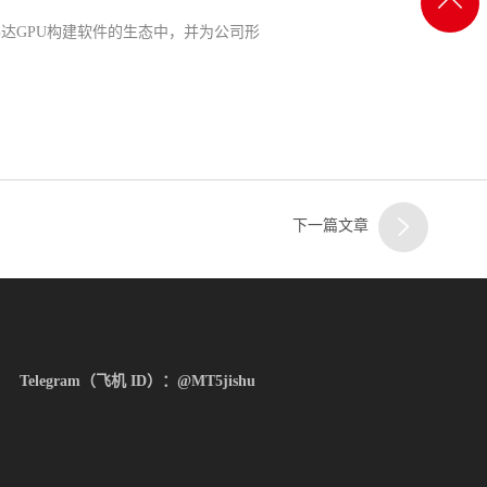
返回
达GPU构建软件的生态中，并为公司形
一
顶部
客服
二
下一篇文章
客服
Telegram（飞机 ID）：@MT5jishu
三