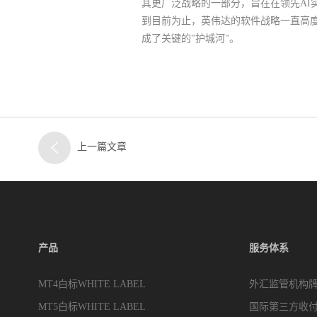
其更广泛战略的一部分，旨在在领先AI
到目前为止，英伟达的软件战略一直高度
成了关键的"护城河"。
上一篇文章
产品
服务体系
MT4白标WHITE LABEL
外汇监管机构
MT5白标WHITE LABEL
国际第三方收