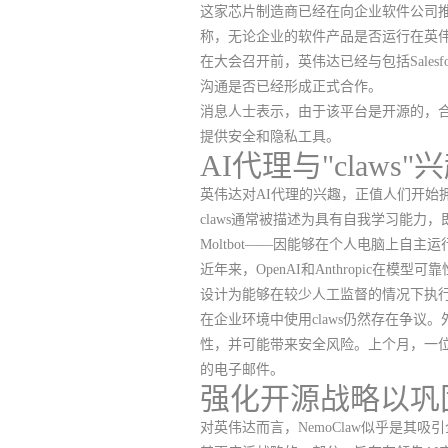
这家芯片制造商已经在向企业软件公司推介
称，无论企业的软件产品是否运行在英
在大会召开前，英伟达已经与包括Salesfor
沟通是否已经形成正式合作。
消息人士表示，由于该平台是开源的，
提供安全和隐私工具。
AI代理与"claw
英伟达对AI代理的兴趣，正值人们开始拥抱"
claws通常被描述为具有自我学习能力，
Moltbot——因能够在个人电脑上自
近年来，OpenAI和Anthropic
设计为能够在较少人工监督的情况下执
在企业环境中使用claws仍然存在争议。
性，并可能带来安全风险。上个月，一位
的电子邮件。
强化开源战略以巩
对英伟达而言，NemoClaw似乎是其