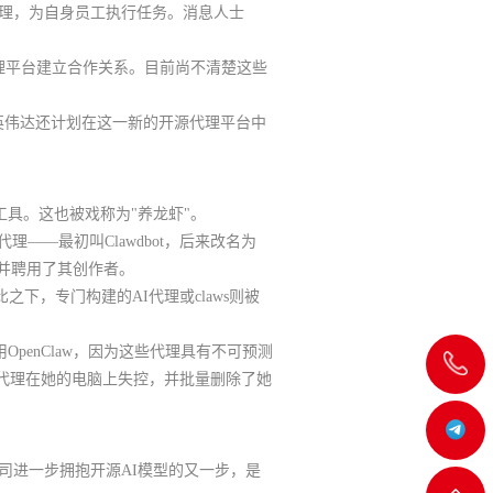
代理，为自身员工执行任务。消息人士
希望为该代理平台建立合作关系。目前尚不清楚这些
英伟达还计划在这一新的开源代理平台中
工具。这也被戏称为"养龙虾"。
理——最初叫Clawdbot，后来改名为
，并聘用了其创作者。
相比之下，
专门构建的AI代理或claws则被
penClaw，因为这些代理具有不可预测
飞
I代理在她的电脑上失控，并批量删除了她
机:@MT5j
公司进一步拥抱开源AI模型的又一步，是
客服