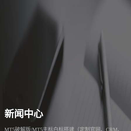
新闻中心
MT5破解版/MT5主标白标搭建（定制官网、CRM、