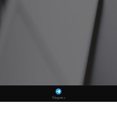
Telegram
Telegram
中东战火纷飞之际，黄金为何“岿然不
动”？-市场参考-宏达科技数据