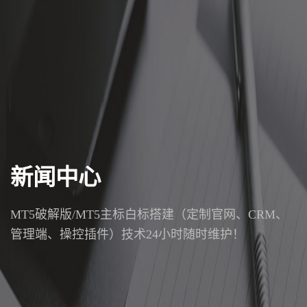
新闻中心
MT5破解版/MT5主标白标搭建（定制官网、CRM、
管理端、操控插件）技术24小时随时维护！