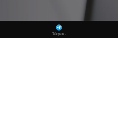
Telegram
Telegram
伊朗留后手！胡塞武装待命，曼德海峡成下
一个封锁目标？-市场参考-宏达科技数据
AI播客：换个方式听新闻
下载mp3