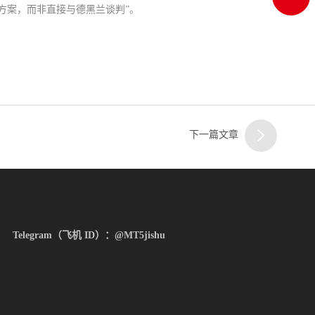
方案，而非直接与德黑兰谈判”。
一
顶部
客服
下一篇文章
二
客服
Telegram（飞机 ID）：@MT5jishu
三