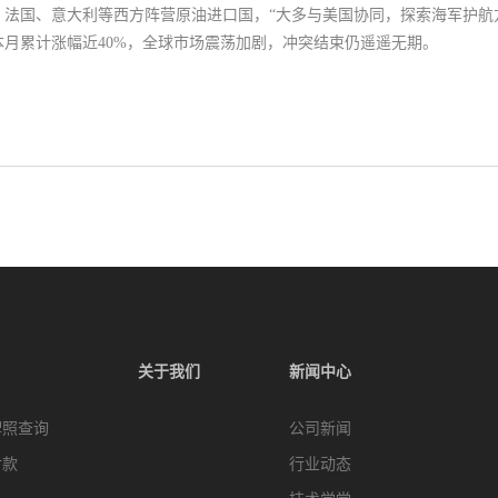
法国、意大利等西方阵营原油进口国，“大多与美国协同，探索海军护航
月累计涨幅近40%，全球市场震荡加剧，冲突结束仍遥遥无期。
关于我们
新闻中心
牌照查询
公司新闻
付款
行业动态