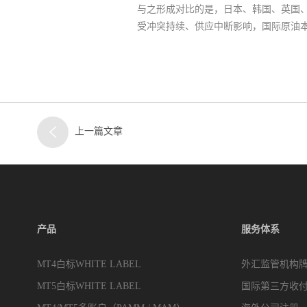
与之形成对比的是，日本、韩国、英国、
受冲突持续、供应中断影响，国际原油本
上一篇文章
产品
服务体系
MT4白标WHITE LABEL
外汇监管机构
MT5白标WHITE LABEL
国际第三方收