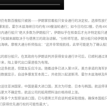
但仍有数百艘船只被困——伊朗掌控着船只安全通行的决定权，选择性放
爆发前，霍尔木兹海峡日均约有100艘油轮通行；如今日均仅2艘，仍有40
峡内通行船只
“绝大多数为伊朗船只”
，伊朗似乎在核查后才允许特定船只
行权越来越取决于与德黑兰的政治谅解。”分析师写道。部分船只经伊朗
海峡。摩根大通分析师指出：“这并非常规航线，
此举可能是为了确认船
气的部分船只，在其政府与伊朗谈判并获得安全通行许可后，已顺利通过
年来，陆上替代出口渠道极为有限。
这条航道，但盟友反应冷淡。随着战争已进入第18天，美方承诺的海军
局数据显示，
自战争爆发至本周二，共收到21起波斯湾、霍尔木兹海峡及
数运往亚洲国家，
中国是最大进口国，其次为印度、日本与韩国。航运停
临更大不确定性，航运公司的船用燃料油价格持续上涨
。
其等多个大型原油进口国，已与德黑兰开启谈判或采取措施，确保本国船
们获得优先通行权的可能性最大”。