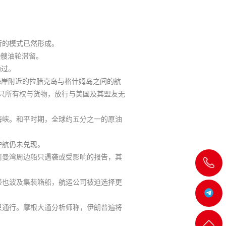
行的模式已然形成。
0艘油轮滞留
。
通过。
海岸附近的拉腊克岛与格什姆岛之间的航
只所有权与货物，放行与美国及其盟友无
海峡。和平时期，全球约五分之一的原油
护航仍未兑现。
阿曼湾周边船只遇袭或受影响的报告，其
飞
滞也波及集装箱船，航运公司被迫选择更
机:@MT5j
只通行。摩根大通分析师称，伊朗普遍将
客服
返回