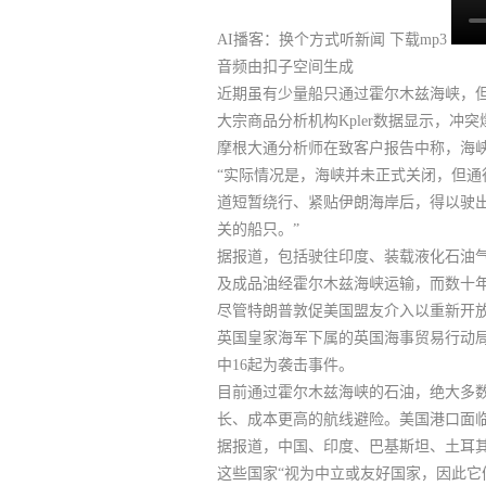
AI播客：换个方式听新闻
下载mp3
音频由扣子空间生成
近期虽有少量船只通过霍尔木兹海峡，
大宗商品分析机构Kpler数据显示，
冲突
摩根大通分析师在致客户报告中称，海
“实际情况是，海峡并未正式关闭，但通
道短暂绕行、紧贴伊朗海岸后，得以驶出
关的船只
。”
据报道，包括驶往印度、装载液化石油
及成品油经霍尔木兹海峡运输，而数十
尽管特朗普敦促美国盟友介入以重新开放
英国皇家海军下属的英国海事贸易行动
中16起为袭击事件。
目前通过霍尔木兹海峡的石油，
绝大多
长、成本更高的航线避险。
美国港口面
据报道，中国、印度、巴基斯坦、土耳
这些国家“视为中立或友好国家，因此它