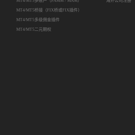
MT4/MT5多账户（PAMM / MAM）
海外公司注册
MT4/MT5桥接（FIX桥或FIX插件）
MT4/MT5多级佣金插件
MT4/MT5二元期权