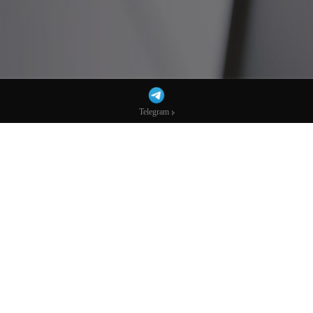
Telegram
Telegram
特朗普密谋占领伊朗哈尔克岛，欲强行打通
霍尔木兹海峡-市场参考-宏达科技数据
四名知情消息人士向Axios新闻网站透露，
特朗普政府正考虑制定计
划，占领或封锁伊朗哈尔克岛，以此向伊朗施压、迫使其重新开放
霍尔木兹海峡。
当前，除非特朗普打破伊朗对霍尔木兹海峡航运的扼制，否则他无
法按自己的条件结束这场战争。与此同时，全球能源价格正在急剧
飙升。