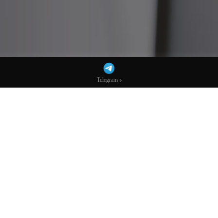
Telegram
Telegram
一周热榜精选：战火下主要央行一夜转鹰，
黄金创43年最差单周表现-市场参考-宏达科
技数据
行情回顾
美元指数
本周整体震荡偏弱运行，
100关口多番得而复失
。核心驱动
是欧洲、日本、英国等经济体的央行在油价冲击下释放更偏鹰信
号，
削弱美元利差优势，且避险买盘未能完全抵消利差预期变化带
来的压力
。周五，美指收于99.5，跌幅为1%。